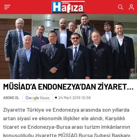
MÜSİAD’A ENDONEZYA’DAN ZİYARET…
24 Mart 2016 10:56
ABONE OL
News
Ziyarette Türkiye ve Endonezya arasında son yıllarda
artan siyasi ve ekonomik ilişkiler ele alındı. Karşılıklı
ticaret ve Endonezya-Bursa arası turizm imkânlarının
konuşulduğu ziyarette MÜSİAD Bursa Şubesi Başkanı