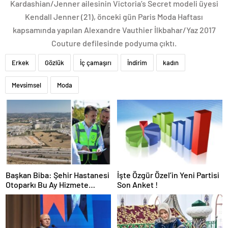
Kardashian/Jenner ailesinin Victoria’s Secret modeli üyesi
Kendall Jenner (21), önceki gün Paris Moda Haftası
kapsamında yapılan Alexandre Vauthier İlkbahar/Yaz 2017
Couture defilesinde podyuma çıktı.
Erkek
Gözlük
İç çamaşırı
İndirim
kadın
Mevsimsel
Moda
Başkan Biba: Şehir Hastanesi
İşte Özgür Özel’in Yeni Partisi
Otoparkı Bu Ay Hizmete
Son Anket !
Açılacak