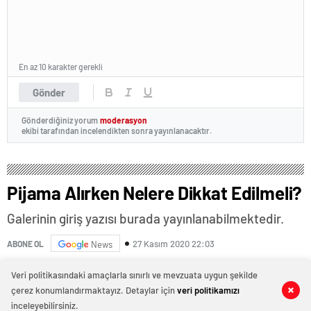
En az 10 karakter gerekli
Gönder
Gönderdiğiniz yorum
moderasyon
ekibi tarafından incelendikten sonra yayınlanacaktır.
Pijama Alırken Nelere Dikkat Edilmeli?
Galerinin giriş yazısı burada yayınlanabilmektedir.
27 Kasım 2020 22:03
ABONE OL
News
Veri politikasındaki amaçlarla sınırlı ve mevzuata uygun şekilde
çerez konumlandırmaktayız. Detaylar için
veri politikamızı
0
0
0
0
inceleyebilirsiniz.