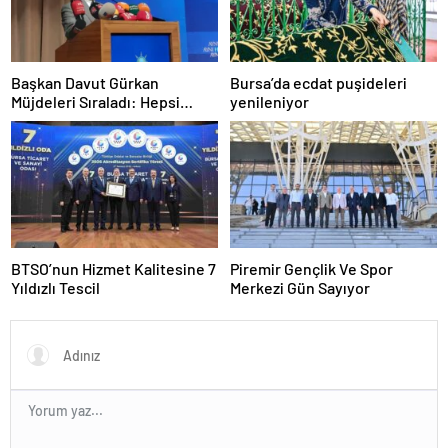
Başkan Davut Gürkan
Bursa’da ecdat puşideleri
Müjdeleri Sıraladı: Hepsi
yenileniyor
Yakında Hizmete Giriyor !
BTSO’nun Hizmet Kalitesine 7
Piremir Gençlik Ve Spor
Yıldızlı Tescil
Merkezi Gün Sayıyor