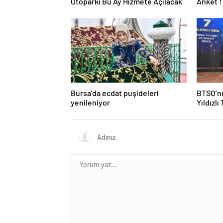
Otoparkı Bu Ay Hizmete Açılacak
Anket !
Bursa’da ecdat puşideleri
BTSO’nu
yenileniyor
Yıldızlı