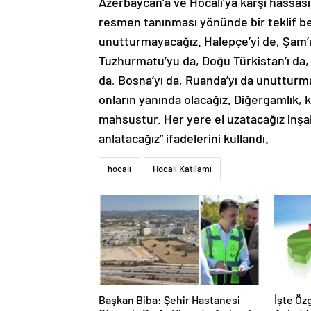
Azerbaycan’a ve Hocalı’ya karşı hassasiy
resmen tanınması yönünde bir teklif be
unutturmayacağız. Halepçe’yi de, Şam’ı
Tuzhurmatu’yu da, Doğu Türkistan’ı da, 
da, Bosna’yı da, Ruanda’yı da unutturma
onların yanında olacağız. Diğergamlık,
mahsustur. Her yere el uzatacağız inşal
anlatacağız” ifadelerini kullandı.
hocalı
Hocalı Katliamı
Başkan Biba: Şehir Hastanesi
İşte Öz