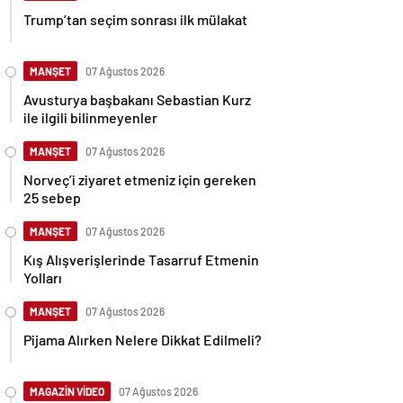
Trump’tan seçim sonrası ilk mülakat
MANŞET
07 Ağustos 2026
Avusturya başbakanı Sebastian Kurz
ile ilgili bilinmeyenler
MANŞET
07 Ağustos 2026
Norveç’i ziyaret etmeniz için gereken
25 sebep
MANŞET
07 Ağustos 2026
Kış Alışverişlerinde Tasarruf Etmenin
Yolları
MANŞET
07 Ağustos 2026
Pijama Alırken Nelere Dikkat Edilmeli?
MAGAZİN VİDEO
07 Ağustos 2026