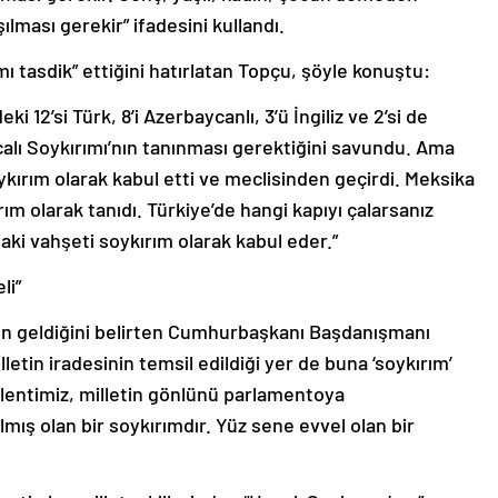
ılması gerekir” ifadesini kullandı.
tasdik” ettiğini hatırlatan Topçu, şöyle konuştu:
 12’si Türk, 8’i Azerbaycanlı, 3’ü İngiliz ve 2’si de
lı Soykırımı’nın tanınması gerektiğini savundu. Ama
ykırım olarak kabul etti ve meclisinden geçirdi. Meksika
rım olarak tanıdı. Türkiye’de hangi kapıyı çalarsanız
daki vahşeti soykırım olarak kabul eder.”
li”
en geldiğini belirten Cumhurbaşkanı Başdanışmanı
letin iradesinin temsil edildiği yer de buna ‘soykırım’
klentimiz, milletin gönlünü parlamentoya
mış olan bir soykırımdır. Yüz sene evvel olan bir