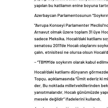
yapılan bu katliamın enine boyuna tartış
Azerbaycan Parlamentosunun “Soykırımı 
“Avrupa Konseyi Parlamenter Meclisi’ndeki
Arnavut olmak üzere toplam 31 üye Hoca
sadece Meksika, Hocalı’daki katliamı so
senatosu 2011’de Hocalı olaylarını soykı
çalın, etnisitesi ne olursa olsun Hocalı’
– “TBMM’de soykırım olarak kabul edilme
Hocalı’daki katliamı dünyanın görmezd
Topçu, açıklamasında “Ümit ederiz ki mil
der. Bu noktada milletvekillerinden be
yansıtmalarıdır. Hocalı günümüzde yapıl
mesele değildir” ifadelerini kullandı.