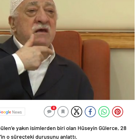
0
News
Gülen’e yakın isimlerden biri olan Hüseyin Gülerce, 28
in o süreçteki duruşunu anlattı.