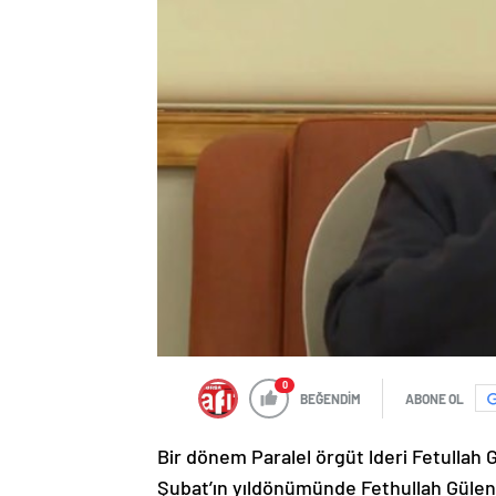
0
BEĞENDİM
ABONE OL
Bir dönem Paralel örgüt lderi Fetullah 
Şubat’ın yıldönümünde Fethullah Gülen’