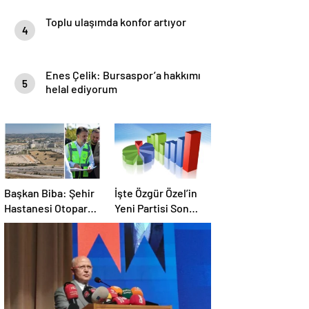
Toplu ulaşımda konfor artıyor
4
Enes Çelik: Bursaspor’a hakkımı
5
helal ediyorum
Başkan Biba: Şehir
İşte Özgür Özel’in
Hastanesi Otoparkı
Yeni Partisi Son
Bu Ay Hizmete
Anket !
Açılacak