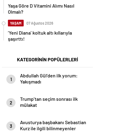
Yaşa Göre D Vitamini Alımı Nasıl
Olmalı?
YAŞAM
07 Ağustos 2026
‘Yeni Diana’ koltuk altı kıllarıyla
şaşırttı!
KATEGORİNİN POPÜLERLERİ
Abdullah Gül’den ilk yorum:
1
Yakışmadı
Trump’tan seçim sonrası ilk
2
mülakat
Avusturya başbakanı Sebastian
3
Kurz ile ilgili bilinmeyenler