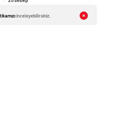
MANŞET
07 Ağustos 2026
itikamızı
inceleyebilirsiniz.
Kış Alışverişlerinde Tasarruf Etmenin
Yolları
MANŞET
07 Ağustos 2026
Pijama Alırken Nelere Dikkat Edilmeli?
MAGAZİN VİDEO
07 Ağustos 2026
Yaşa Göre D Vitamini Alımı Nasıl
Olmalı?
YAŞAM
07 Ağustos 2026
‘Yeni Diana’ koltuk altı kıllarıyla
şaşırttı!
KATEGORİNİN POPÜLERLERİ