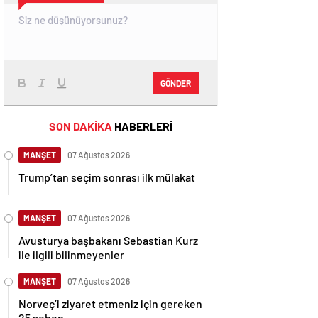
GÖNDER
SON DAKİKA
HABERLERİ
MANŞET
07 Ağustos 2026
Trump’tan seçim sonrası ilk mülakat
MANŞET
07 Ağustos 2026
Avusturya başbakanı Sebastian Kurz
ile ilgili bilinmeyenler
MANŞET
07 Ağustos 2026
Norveç’i ziyaret etmeniz için gereken
25 sebep