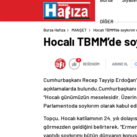
DİĞER
Bursa Hafıza
MANŞET
Hocalı TBMM’de soykırım o
Hocalı TBMM’de soy
0
BEĞENDİM
ABONE OL
Cumhurbaşkanı Recep Tayyip Erdoğan’ı
açıklamalarda bulundu.Cumhurbaşkanı 
“Hocalı günümüzün meselesidir. Üzerinde
Parlamentoda soykırım olarak kabul ed
Topçu, Hocalı katliamının 24. yılı dolayı
görmezden geldiğini belirterek, “Ermeni 
yaptığı soykırımı bütün dünyanın konuş