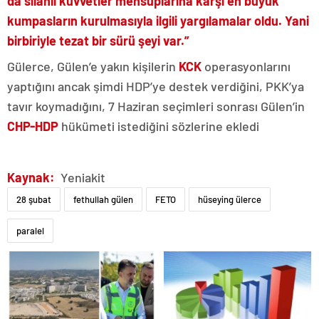
da silahlı kuvvetler mensuplarına karşı en büyük
kumpasların kurulmasıyla ilgili yargılamalar oldu. Yani
birbiriyle tezat bir sürü şeyi var.”
Gülerce, Gülen’e yakın kişilerin
KCK
operasyonlarını
yaptığını ancak şimdi HDP’ye destek verdiğini, PKK’ya
tavır koymadığını, 7 Haziran seçimleri sonrası Gülen’in
CHP-HDP
hükümeti istediğini sözlerine ekledi
Kaynak:
Yeniakit
28 şubat
fethullah gülen
FETO
hüseying ülerce
paralel