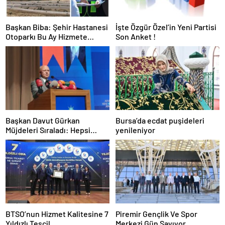
Başkan Biba: Şehir Hastanesi
İşte Özgür Özel’in Yeni Partisi
Otoparkı Bu Ay Hizmete
Son Anket !
Açılacak
Başkan Davut Gürkan
Bursa’da ecdat puşideleri
Müjdeleri Sıraladı: Hepsi
yenileniyor
Yakında Hizmete Giriyor !
BTSO’nun Hizmet Kalitesine 7
Piremir Gençlik Ve Spor
Yıldızlı Tescil
Merkezi Gün Sayıyor