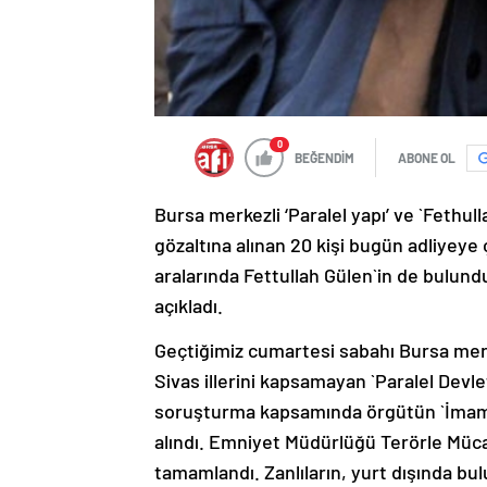
0
BEĞENDİM
ABONE OL
Bursa merkezli ‘Paralel yapı’ ve `Fethu
gözaltına alınan 20 kişi bugün adliyeye ç
aralarında Fettullah Gülen`in de bulundu
açıkladı.
Geçtiğimiz cumartesi sabahı Bursa merk
Sivas illerini kapsamayan `Paralel Devle
soruşturma kapsamında örgütün `İmam k
alındı. Emniyet Müdürlüğü Terörle Müca
tamamlandı. Zanlıların, yurt dışında b