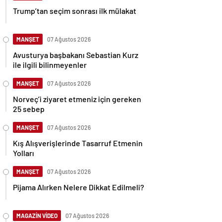
Trump’tan seçim sonrası ilk mülakat
MANŞET
07 Ağustos 2026
Avusturya başbakanı Sebastian Kurz
ile ilgili bilinmeyenler
MANŞET
07 Ağustos 2026
Norveç’i ziyaret etmeniz için gereken
25 sebep
MANŞET
07 Ağustos 2026
Kış Alışverişlerinde Tasarruf Etmenin
Yolları
MANŞET
07 Ağustos 2026
Pijama Alırken Nelere Dikkat Edilmeli?
MAGAZİN VİDEO
07 Ağustos 2026