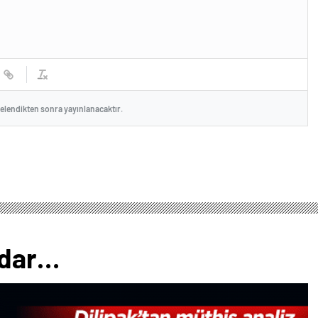
celendikten sonra yayınlanacaktır.
adar…