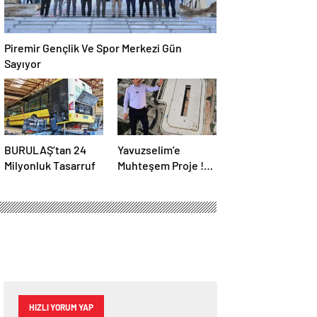
Piremir Gençlik Ve Spor Merkezi Gün
Sayıyor
BURULAŞ’tan 24
Yavuzselim’e
Milyonluk Tasarruf
Muhteşem Proje !
Yıl Sonu Hizmete
Açılması
Bekleniyor…
HIZLI YORUM YAP