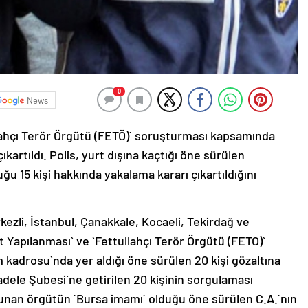
0
News
llahçı Terör Örgütü (FETÖ)` soruşturması kapsamında
ıkartıldı. Polis, yurt dışına kaçtığı öne sürülen
ğu 15 kişi hakkında yakalama kararı çıkartıldığını
ezli, İstanbul, Çanakkale, Kocaeli, Tekirdağ ve
t Yapılanması` ve `Fettullahçı Terör Örgütü (FETO)`
adrosu`nda yer aldığı öne sürülen 20 kişi gözaltına
dele Şubesi`ne getirilen 20 kişinin sorgulaması
ulunan örgütün `Bursa imamı` olduğu öne sürülen C.A.`nın