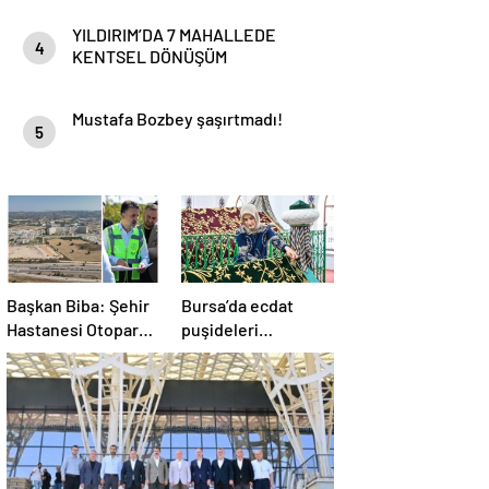
HaberYorum
YILDIRIM’DA 7 MAHALLEDE
4
KENTSEL DÖNÜŞÜM
BAŞLAYACAK
Mustafa Bozbey şaşırtmadı!
5
Başkan Biba: Şehir
Bursa’da ecdat
Hastanesi Otoparkı
puşideleri
Bu Ay Hizmete
yenileniyor
Açılacak