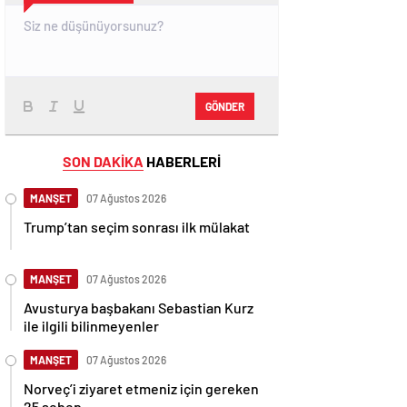
GÖNDER
SON DAKİKA
HABERLERİ
MANŞET
07 Ağustos 2026
Trump’tan seçim sonrası ilk mülakat
MANŞET
07 Ağustos 2026
Avusturya başbakanı Sebastian Kurz
ile ilgili bilinmeyenler
MANŞET
07 Ağustos 2026
Norveç’i ziyaret etmeniz için gereken
25 sebep