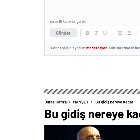
En az 10 karakter gerekli
Gönder
Gönderdiğiniz yorum
moderasyon
ekibi tarafından in
Bursa Hafıza
MANŞET
Bu gidiş nereye kadar…
Bu gidiş nereye k