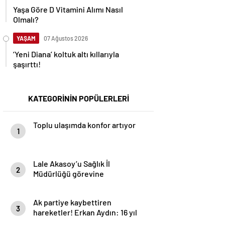
Yaşa Göre D Vitamini Alımı Nasıl
Olmalı?
YAŞAM
07 Ağustos 2026
‘Yeni Diana’ koltuk altı kıllarıyla
şaşırttı!
KATEGORİNİN POPÜLERLERİ
Toplu ulaşımda konfor artıyor
1
Lale Akasoy’u Sağlık İl
2
Müdürlüğü görevine
atamayanlar utansın!
Ak partiye kaybettiren
3
hareketler! Erkan Aydın: 16 yıl
sonra mı aklınıza geldi /