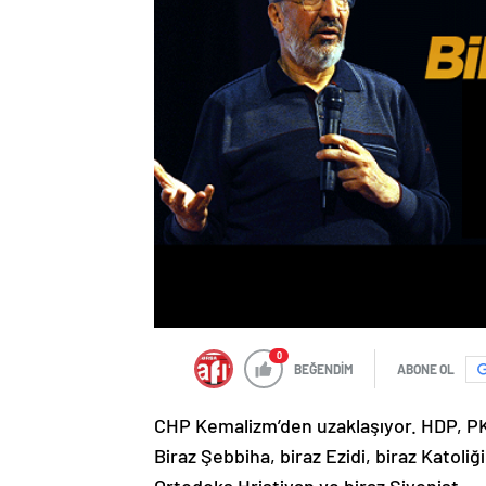
0
BEĞENDİM
ABONE OL
C
HP Kemalizm’den uzaklaşıyor. HDP, PKK
Biraz Şebbiha, biraz Ezidi, biraz Katol