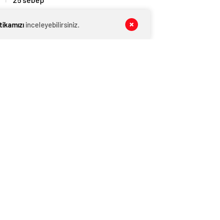
MANŞET
07 Ağustos 2026
itikamızı
inceleyebilirsiniz.
Kış Alışverişlerinde Tasarruf Etmenin
Yolları
MANŞET
07 Ağustos 2026
Pijama Alırken Nelere Dikkat Edilmeli?
MAGAZİN VİDEO
07 Ağustos 2026
Yaşa Göre D Vitamini Alımı Nasıl
Olmalı?
YAŞAM
07 Ağustos 2026
‘Yeni Diana’ koltuk altı kıllarıyla
şaşırttı!
KATEGORİNİN POPÜLERLERİ