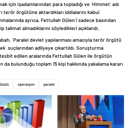
amak için işadamlarından para topladığı ve `Himmet` adı
ı terör örgütüne aktardıkları iddialarını kabul
vunmalarında ayrıca, Fettullah Gülen`i sadece basından
ip talimat almadıklarını söyledikleri açıklandı.
bah, `Paralel devlet yapılanması amacıyla terör örgütü
k` suçlarından adliyeye çıkartıldı. Soruşturma
esbit edilen aralarında Fettullah Gülen ile örgütün
n da bulunduğu toplam 15 kişi hakkında yakalama kararı
özatlı
operasyon
paralel