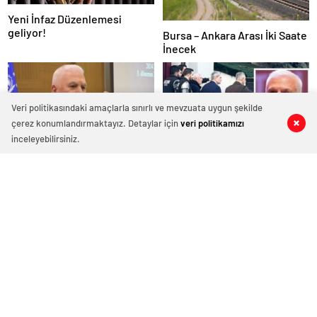
Yeni İnfaz Düzenlemesi
geliyor!
Bursa – Ankara Arası İki Saate
İnecek
Veri politikasındaki amaçlarla sınırlı ve mevzuata uygun şekilde
çerez konumlandırmaktayız. Detaylar için
veri politikamızı
0
0
0
0
inceleyebilirsiniz.
Mustafa Bozbey Tutuklandı
Kirli Rüşvet Ağı: Vakıfları
kullanmışlar!
Bursa’nın Yeni Büyükşehir
Bursa Büyükşehir
Belediye Başkanı Kim Olacak
Belediyesine Operasyon; 55