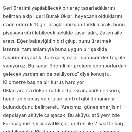
Seri üretimi yapılabilecek bir araç tasarladıklarını
belirten ekip lideri Burak Oklar, heyecanlı olduklarını
ifade ederek “Diğer araçlarımızdan farklı olarak, bunu
piyasaya sürülebilecek şekilde tasarladık. Zaten aile
aracı. Eğer babayiğidin biri çıkıp, bunu üretmek
isterse, tam anlamıyla buna uygun bir şekilde
tasarımını yaptık. Tüm çalışmaları sponsor desteği ile
yapıyoruz. Bu kadar önemli bir projede sponsorlardan
gelecek yardımları da bekliyoruz” diye konuştu.
Kilometre başına bir kuruş harcıyor
Oklar, araçta dokunmatik orta ekran, park sensörü,
head-up display ve cruise kontrol gibi donanımlar
bulunduğunu belirterek, “Aracımız, güneş enerjisini
depolayan aküyle çalışacak. Bu aküyü, atölyemizde
kuracağımız 7,5 kilovatlık şarj ünitesi ile 2 saatte şarj
edebileceğiz. Bir depo ile güneşten enerji almadan,