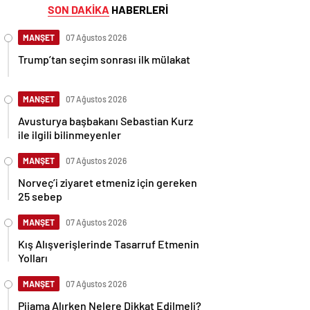
SON DAKİKA
HABERLERİ
MANŞET
07 Ağustos 2026
Trump’tan seçim sonrası ilk mülakat
MANŞET
07 Ağustos 2026
Avusturya başbakanı Sebastian Kurz
ile ilgili bilinmeyenler
MANŞET
07 Ağustos 2026
Norveç’i ziyaret etmeniz için gereken
25 sebep
MANŞET
07 Ağustos 2026
Kış Alışverişlerinde Tasarruf Etmenin
Yolları
MANŞET
07 Ağustos 2026
Pijama Alırken Nelere Dikkat Edilmeli?