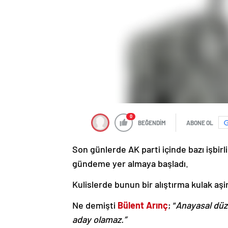
0
BEĞENDİM
ABONE OL
Son günlerde AK parti içinde bazı işbirl
gündeme yer almaya başladı.
Kulislerde bunun bir alıştırma kulak aş
Ne demişti
Bülent Arınç
; “
Anayasal dü
aday olamaz.”