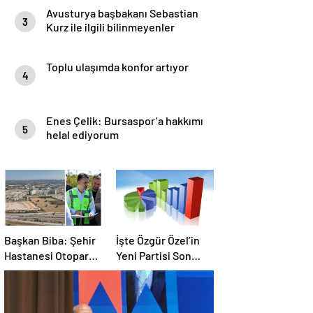
Avusturya başbakanı Sebastian
3
Kurz ile ilgili bilinmeyenler
Toplu ulaşımda konfor artıyor
4
Enes Çelik: Bursaspor’a hakkımı
5
helal ediyorum
Başkan Biba: Şehir
İşte Özgür Özel’in
Hastanesi Otoparkı
Yeni Partisi Son
Bu Ay Hizmete
Anket !
Açılacak