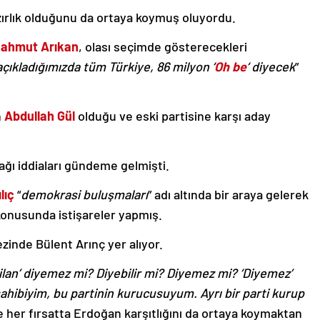
zırlık olduğunu da ortaya koymuş oluyordu.
Mahmut Arıkan
, olası seçimde gösterecekleri
açıkladığımızda tüm Türkiye, 86 milyon ‘
Oh be
‘ diyecek
”
n
Abdullah Gül
olduğu ve eski partisine karşı aday
ğı iddiaları gündeme gelmişti.
lıç
“
demokrasi buluşmaları
” adı altında bir araya gelerek
konusunda istişareler yapmış.
inde Bülent Arınç yer alıyor.
an’ diyemez mi? Diyebilir mi? Diyemez mi? ‘Diyemez’
sahibiyim, bu partinin kurucusuyum. Ayrı bir parti kurup
 her fırsatta Erdoğan karşıtlığını da ortaya koymaktan