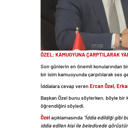
ÖZEL
:
KAMUOYUNA ÇARPTILARAK YAN
Son günlerin en önemli konularından bi
bir isim kamuoyunda çarpıtılarak ses get
İddialara cevap veren
Ercan Özel, Erkan
Başkan Özel bunu söylerken, böyle bir 
öğrendiğini söyledi.
Özel
açıklamasında
“İddia edildiği gib
iddia edilen kişi ile
belediyede görüştüm