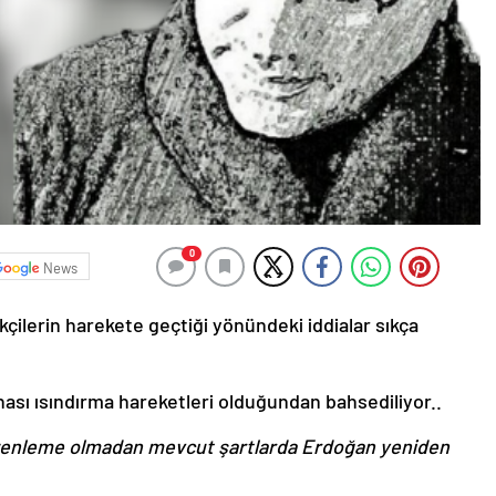
0
News
ikçilerin harekete geçtiği yönündeki iddialar sıkça
inası ısındırma hareketleri olduğundan bahsediliyor..
zenleme olmadan mevcut şartlarda Erdoğan yeniden