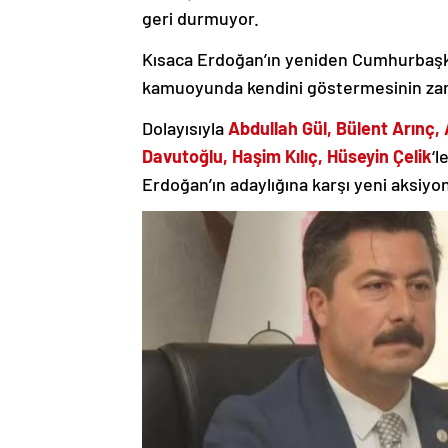
geri durmuyor.
Kısaca Erdoğan’ın yeniden Cumhurbaşkan
kamuoyunda kendini göstermesinin zam
Dolayısıyla
Abdullah Gül, Bülent Arınç,
Davutoğlu, Haşim Kılıç, Hüseyin Çelik
‘l
Erdoğan’ın adaylığına karşı yeni aksiyon 