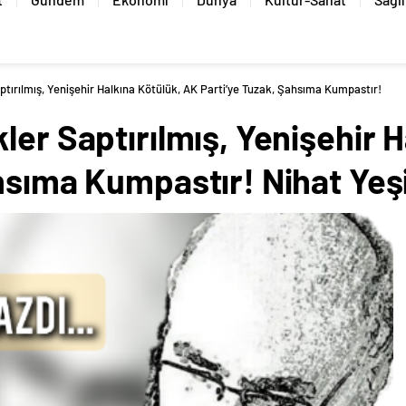
tırılmış, Yenişehir Halkına Kötülük, AK Parti’ye Tuzak, Şahsıma Kumpastır!
ler Saptırılmış, Yenişehir 
hsıma Kumpastır! Nihat Yeşi