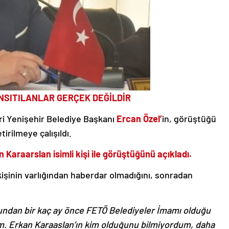
SITILANLAR GERÇEK DEĞİLDİR
ri Yenişehir Belediye Başkanı
Ercan Özel’
in, görüştüğü
irilmeye çalışıldı.
 Karaarslan isimli kişi ile görüştüğünü açıkladı.
kişinin varlığından haberdar olmadığını, sonradan
i bundan bir kaç ay önce FETÖ Belediyeler İmamı olduğu
. Erkan Karaaslan’ın kim olduğunu bilmiyordum, daha