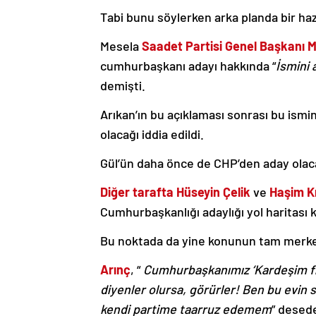
Tabi bunu söylerken arka planda bir ha
Mesela
Saadet Partisi Genel Başkanı 
cumhurbaşkanı adayı hakkında “
İsmini 
demişti.
Arıkan’ın bu açıklaması sonrası bu ismi
olacağı iddia edildi.
Gül’ün daha önce de CHP’den aday olaca
Diğer tarafta Hüseyin Çelik
ve
Haşim Kı
Cumhurbaşkanlığı adaylığı yol haritası 
Bu noktada da yine konunun tam merkez
Arınç
, “
Cumhurbaşkanımız ‘Kardeşim fil
diyenler olursa, görürler! Ben bu evin 
kendi partime taarruz edemem
” desede