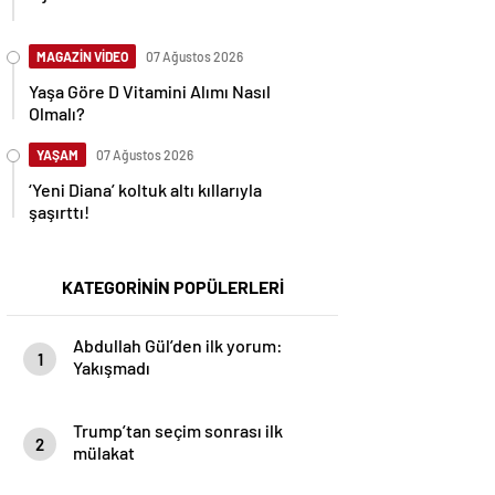
MAGAZİN VİDEO
07 Ağustos 2026
Yaşa Göre D Vitamini Alımı Nasıl
Olmalı?
YAŞAM
07 Ağustos 2026
‘Yeni Diana’ koltuk altı kıllarıyla
şaşırttı!
KATEGORİNİN POPÜLERLERİ
Abdullah Gül’den ilk yorum:
1
Yakışmadı
Trump’tan seçim sonrası ilk
2
mülakat