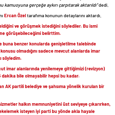
u kamuoyuna gerçeğe aykırı çarpıtarak aktarıldı”
dedi.
nı
Ercan Özel
tarafıma konunun detaylarını aktardı.
eldiğini ve görüşmek istediğini söylediler. Bu ismi
ine görüşebileceğimi belirttim.
ve buna benzer konularda genişletilme talebinde
z konusu olmadığını sadece mevcut alanlarda imar
ı söyledim.
ut imar alanlarında yenilemeye gittiğimizi (revizyon)
dakika bile olmayabilir hepsi bu kadar.
dan AK partili belediye ve şahsıma yönelik kurulan bir
hizmetler halkın memnuniyetini üst seviyeye çıkarırken,
lekelemek isteyen iyi parti bu yönde akla hayale