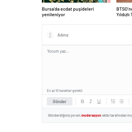
Bursa’da ecdat puşideleri
BTSO’nu
yenileniyor
Yıldızlı
En az 10 karakter gerekli
Gönder
Gönderdiğiniz yorum
moderasyon
ekibi tarafından in