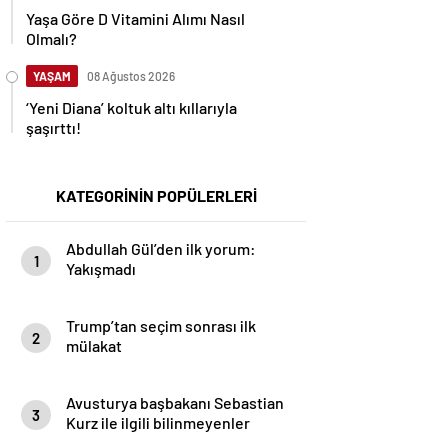
Yaşa Göre D Vitamini Alımı Nasıl
Olmalı?
YAŞAM
08 Ağustos 2026
‘Yeni Diana’ koltuk altı kıllarıyla
şaşırttı!
KATEGORİNİN POPÜLERLERİ
Abdullah Gül’den ilk yorum:
1
Yakışmadı
Trump’tan seçim sonrası ilk
2
mülakat
Avusturya başbakanı Sebastian
3
Kurz ile ilgili bilinmeyenler