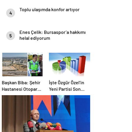
Toplu ulaşımda konfor artıyor
4
Enes Çelik: Bursaspor’a hakkımı
5
helal ediyorum
Başkan Biba: Şehir
İşte Özgür Özel’in
Hastanesi Otoparkı
Yeni Partisi Son
Bu Ay Hizmete
Anket !
Açılacak