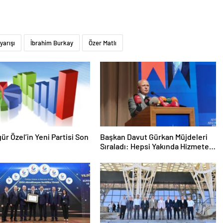
yarışı
İbrahim Burkay
Özer Matlı
gür Özel’in Yeni Partisi Son
Başkan Davut Gürkan Müjdeleri
Sıraladı: Hepsi Yakında Hizmete
Giriyor !