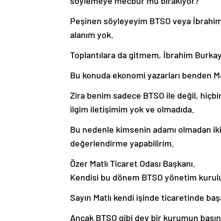
söylemeye mecbur mu bırakıyor?”
Peşinen söyleyeyim BTSO veya İbrahim Bu
alanım yok.
Toplantılara da gitmem, İbrahim Burka
Bu konuda ekonomi yazarları benden M
Zira benim sadece BTSO ile değil, hiçbi
ilgim iletişimim yok ve olmadıda.
Bu nedenle kimsenin adamı olmadan iki 
değerlendirme yapabilirim.
Özer Matlı Ticaret Odası Başkanı.
Kendisi bu dönem BTSO yönetim kurulu ba
Sayın Matlı kendi işinde ticaretinde başar
Ancak BTSO gibi dev bir kurumun başına a