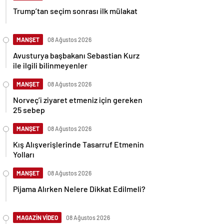
Trump’tan seçim sonrası ilk mülakat
MANŞET
08 Ağustos 2026
Avusturya başbakanı Sebastian Kurz
ile ilgili bilinmeyenler
MANŞET
08 Ağustos 2026
Norveç’i ziyaret etmeniz için gereken
25 sebep
MANŞET
08 Ağustos 2026
Kış Alışverişlerinde Tasarruf Etmenin
Yolları
MANŞET
08 Ağustos 2026
Pijama Alırken Nelere Dikkat Edilmeli?
MAGAZİN VİDEO
08 Ağustos 2026