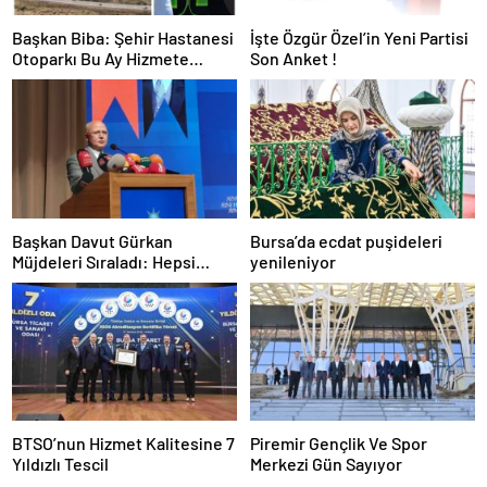
Başkan Biba: Şehir Hastanesi
İşte Özgür Özel’in Yeni Partisi
Otoparkı Bu Ay Hizmete
Son Anket !
Açılacak
Başkan Davut Gürkan
Bursa’da ecdat puşideleri
Müjdeleri Sıraladı: Hepsi
yenileniyor
Yakında Hizmete Giriyor !
BTSO’nun Hizmet Kalitesine 7
Piremir Gençlik Ve Spor
Yıldızlı Tescil
Merkezi Gün Sayıyor