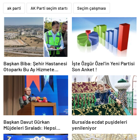
ak parti
AK Parti seçim startı
Seçim çalışması
Başkan Biba: Şehir Hastanesi
İşte Özgür Özel’in Yeni Partisi
Otoparkı Bu Ay Hizmete
Son Anket !
Açılacak
Başkan Davut Gürkan
Bursa’da ecdat puşideleri
Müjdeleri Sıraladı: Hepsi
yenileniyor
Yakında Hizmete Giriyor !