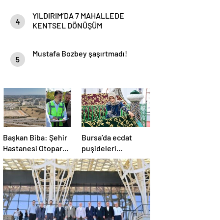
HaberYorum
YILDIRIM’DA 7 MAHALLEDE
4
KENTSEL DÖNÜŞÜM
BAŞLAYACAK
Mustafa Bozbey şaşırtmadı!
5
Başkan Biba: Şehir
Bursa’da ecdat
Hastanesi Otoparkı
puşideleri
Bu Ay Hizmete
yenileniyor
Açılacak