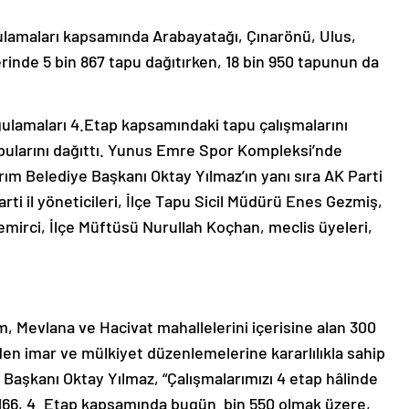
gulamaları kapsamında Arabayatağı, Çınarönü, Ulus,
inde 5 bin 867 tapu dağıtırken, 18 bin 950 tapunun da
gulamaları 4.Etap kapsamındaki tapu çalışmalarını
pularını dağıttı. Yunus Emre Spor Kompleksi’nde
ım Belediye Başkanı Oktay Yılmaz’ın yanı sıra AK Parti
arti il yöneticileri, İlçe Tapu Sicil Müdürü Enes Gezmiş,
irci, İlçe Müftüsü Nurullah Koçhan, meclis üyeleri,
, Mevlana ve Hacivat mahallelerini içerisine alan 300
den imar ve mülkiyet düzenlemelerine kararlılıkla sahip
e Başkanı Oktay Yılmaz, “Çalışmalarımızı 4 etap hâlinde
in 166, 4. Etap kapsamında bugün bin 550 olmak üzere,