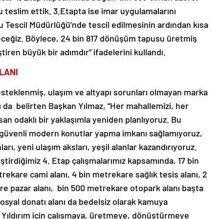
 teslim ettik. 3.Etapta ise imar uygulamalarını
 Tescil Müdürlüğü’nde tescil edilmesinin ardından kısa
receğiz. Böylece, 24 bin 817 dönüşüm tapusu üretmiş
ştiren büyük bir adımdır” ifadelerini kullandı.
LANI
desteklenmiş, ulaşım ve altyapı sorunları olmayan marka
ı da belirten Başkan Yılmaz, “Her mahallemizi, her
san odaklı bir yaklaşımla yeniden planlıyoruz. Bu
 güvenli modern konutlar yapma imkanı sağlamıyoruz,
rı, yeni ulaşım aksları, yeşil alanlar kazandırıyoruz.
tirdiğimiz 4. Etap çalışmalarımız kapsamında, 17 bin
rekare cami alanı, 4 bin metrekare sağlık tesis alanı, 2
are pazar alanı, bin 500 metrekare otopark alanı başta
syal donatı alanı da bedelsiz olarak kamuya
a Yıldırım için çalışmaya, üretmeye, dönüştürmeye