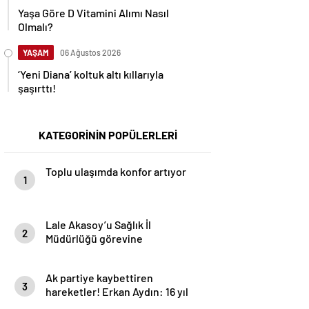
Yaşa Göre D Vitamini Alımı Nasıl
Olmalı?
YAŞAM
06 Ağustos 2026
‘Yeni Diana’ koltuk altı kıllarıyla
şaşırttı!
KATEGORİNİN POPÜLERLERİ
Toplu ulaşımda konfor artıyor
1
Lale Akasoy’u Sağlık İl
2
Müdürlüğü görevine
atamayanlar utansın!
Ak partiye kaybettiren
3
hareketler! Erkan Aydın: 16 yıl
sonra mı aklınıza geldi /