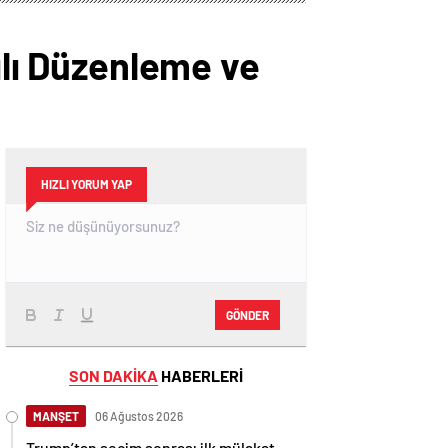
ılı Düzenleme ve
HIZLI YORUM YAP
GÖNDER
SON DAKİKA
HABERLERİ
MANŞET
06 Ağustos 2026
Trump’tan seçim sonrası ilk mülakat