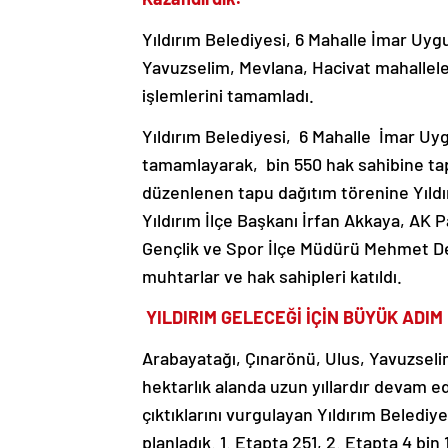
Yıldırım Belediyesi, 6 Mahalle İmar Uy
Yavuzselim, Mevlana, Hacivat mahalleler
işlemlerini tamamladı.
Yıldırım Belediyesi, 6 Mahalle İmar Uy
tamamlayarak, bin 550 hak sahibine ta
düzenlenen tapu dağıtım törenine Yıldır
Yıldırım İlçe Başkanı İrfan Akkaya, AK P
Gençlik ve Spor İlçe Müdürü Mehmet Dem
muhtarlar ve hak sahipleri katıldı.
YILDIRIM GELECEĞİ İÇİN BÜYÜK ADIM
Arabayatağı, Çınarönü, Ulus, Yavuzselim
hektarlık alanda uzun yıllardır devam e
çıktıklarını vurgulayan Yıldırım Belediy
planladık. 1. Etapta 251, 2. Etapta 4 b