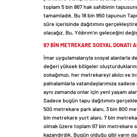
toplam 5 bin 867 hak sahibinin tapusunu
tamamladık. Bu 18 bin 950 tapunun Tapu
süre içerisinde dağıtımını gerçekleşti
olacağız. Bu, Yıldırım’ın geleceğini deği
97 BİN METREKARE SOSYAL DONATI A
İmar uygulamalarıyla sosyal alanlarla 
değeri yüksek bölgeler oluşturdukların
sokağımızı, her metrekareyi akılcı ve in
palnalamlarla vatandaşlarımıza sadece
aynı zamanda onlar için yeni yaşam alanla
Sadece bugün tapu dağıtımını gerçekleş
500 metrekare park alanı, 3 bin 800 met
bin metrekare yurt alanı, 7 bin metrek
olmak üzere toplam 97 bin metrekare so
kazandırdık. Bugün olduğu gibi yarın d