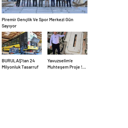
Piremir Gençlik Ve Spor Merkezi Gün
Sayıyor
BURULAŞ’tan 24
Yavuzselim’e
Milyonluk Tasarruf
Muhteşem Proje !
Yıl Sonu Hizmete
Açılması
Bekleniyor…