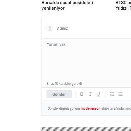
Bursa’da ecdat puşideleri
BTSO’nu
yenileniyor
Yıldızlı
En az 10 karakter gerekli
Gönder
Gönderdiğiniz yorum
moderasyon
ekibi tarafından in