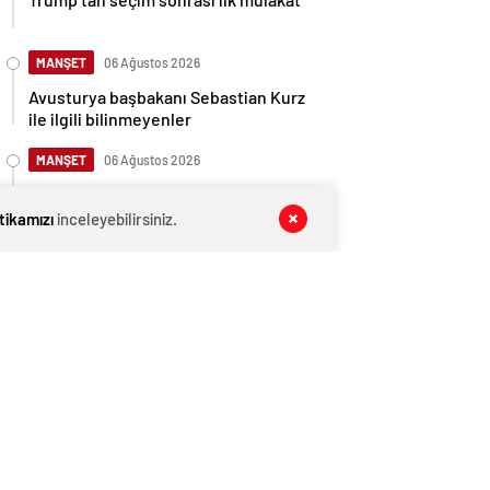
MANŞET
06 Ağustos 2026
Avusturya başbakanı Sebastian Kurz
ile ilgili bilinmeyenler
MANŞET
06 Ağustos 2026
Norveç’i ziyaret etmeniz için gereken
25 sebep
itikamızı
inceleyebilirsiniz.
MANŞET
06 Ağustos 2026
Kış Alışverişlerinde Tasarruf Etmenin
Yolları
MANŞET
06 Ağustos 2026
Pijama Alırken Nelere Dikkat Edilmeli?
MAGAZİN VİDEO
06 Ağustos 2026
Yaşa Göre D Vitamini Alımı Nasıl