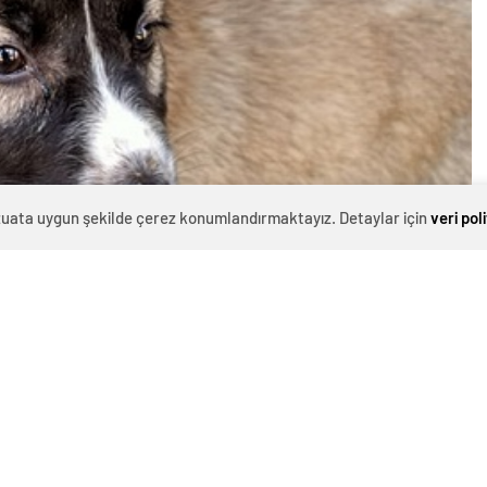
evzuata uygun şekilde çerez konumlandırmaktayız. Detaylar için
veri pol
0
News
ma Kanunu’nda yapılan değişiklikler —kamuoyunda hızla
meler— yürürlüğe girdiği günden bu yana sokak