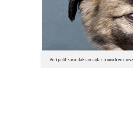
Veri politikasındaki amaçlarla sınırlı ve m
0
BEĞENDİM
ABONE OL
Türkiye’de 7527 sayılı Hayvanları Koru
“Katliam Yasası” olarak anılan düzenle