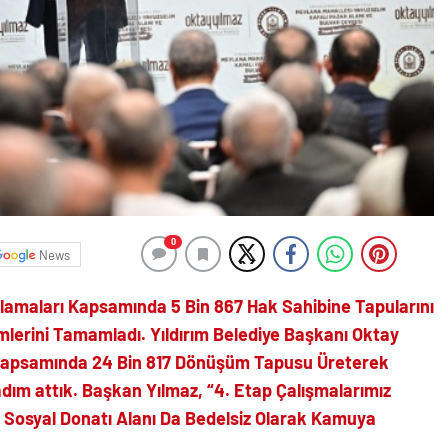
0
News
ulamaları Kapsamında 5 Bin 867 Hak Sahibine Tapularını
emlerini Tamamladı.
Yıldırım Belediye Başkanı Oktay
 Kapsamında 24 Bin 817 Dönüşüm Tapusu Üreterek
adım attık.
Başkan Yılmaz, “4. Etap Çalışmalarımız
Sosyal Donatı Alanı Da Bedelsiz Olarak Kamuya