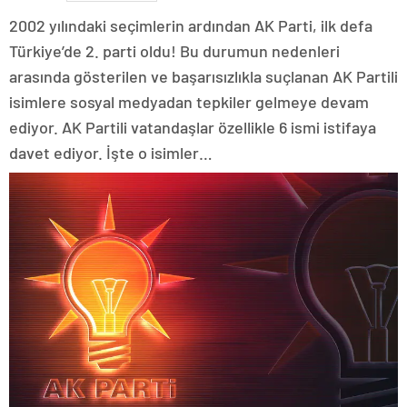
2002 yılındaki seçimlerin ardından AK Parti, ilk defa
Türkiye’de 2. parti oldu! Bu durumun nedenleri
arasında gösterilen ve başarısızlıkla suçlanan AK Partili
isimlere sosyal medyadan tepkiler gelmeye devam
ediyor. AK Partili vatandaşlar özellikle 6 ismi istifaya
davet ediyor. İşte o isimler…