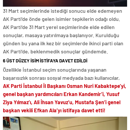
31 Mart seçimlerinde istediği sonucu elde edemeyen
AK Parti’de önde gelen isimler tepkilerin odağı oldu.
AK Parti’de 31 Mart yerel seçimlerinde elde edilen
sonuçlar, masaya yatırılmaya başlanıyor. Kurulduğu
günden bu yana ilk kez bir seçimlerde ikinci parti olan
AK Parti’de, beklenmedik sonuçlar gündemde.
6 ÜST DÜZEY İSİM İSTİFAYA DAVET EDİLDİ
Özellikle İstanbul seçim sonuçlarında yaşanan
başarısızlık sonrası sosyal medyada bazı kullanıcılar,
AK Parti İstanbul İl Başkanı Osman Nuri Kabaktepe’yi,
genel başkan yardımcıları Erkan Kandemir’i, Yusuf
Ziya Yılmaz’ı, Ali İhsan Yavuz’u, Mustafa Şen’i genel
başkan vekili Efkan Ala’yı istifaya davet etti!