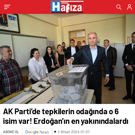
AK Parti’de tepkilerin odağında o 6
isim var! Erdoğan’ın en yakınındalardı
2 Nisan 2024 01:07
ABONE OL
News