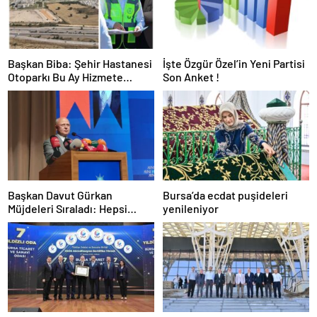
Başkan Biba: Şehir Hastanesi
İşte Özgür Özel’in Yeni Partisi
Otoparkı Bu Ay Hizmete
Son Anket !
Açılacak
Başkan Davut Gürkan
Bursa’da ecdat puşideleri
Müjdeleri Sıraladı: Hepsi
yenileniyor
Yakında Hizmete Giriyor !