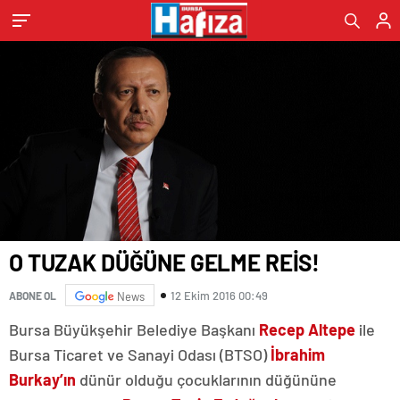
O TUZAK DÜĞÜNE GELME REİS!
12 Ekim 2016 00:49
ABONE OL
News
Bursa Büyükşehir Belediye Başkanı
Recep Altepe
ile
Bursa Ticaret ve Sanayi Odası (BTSO)
İbrahim
Burkay’ın
dünür olduğu çocuklarının düğününe