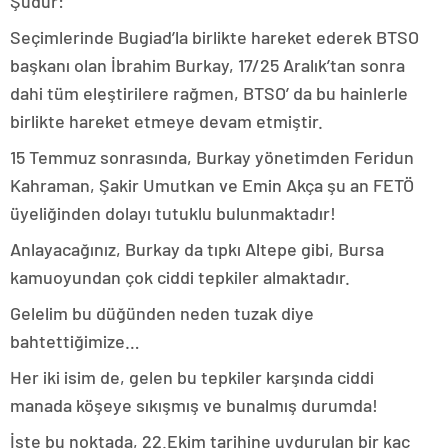
Şudur:
Seçimlerinde Bugiad’la birlikte hareket ederek BTSO
başkanı olan İbrahim Burkay, 17/25 Aralık’tan sonra
dahi tüm eleştirilere rağmen, BTSO’ da bu hainlerle
birlikte hareket etmeye devam etmiştir.
15 Temmuz sonrasında, Burkay yönetimden Feridun
Kahraman, Şakir Umutkan ve Emin Akça şu an FETÖ
üyeliğinden dolayı tutuklu bulunmaktadır!
Anlayacağınız, Burkay da tıpkı Altepe gibi, Bursa
kamuoyundan çok ciddi tepkiler almaktadır.
Gelelim bu düğünden neden tuzak diye
bahtettiğimize…
Her iki isim de, gelen bu tepkiler karşında ciddi
manada köşeye sıkışmış ve bunalmış durumda!
İşte bu noktada, 22.Ekim tarihine uydurulan bir kaç