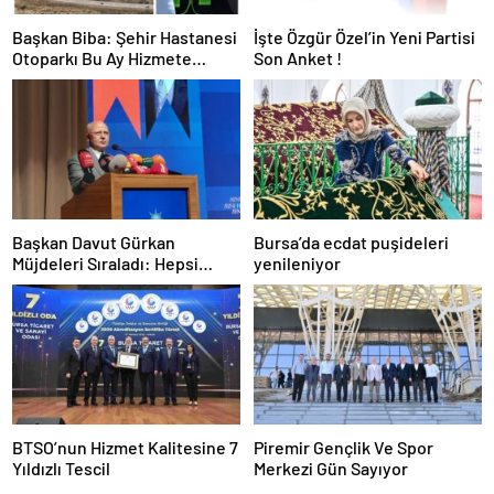
Başkan Biba: Şehir Hastanesi
İşte Özgür Özel’in Yeni Partisi
Otoparkı Bu Ay Hizmete
Son Anket !
Açılacak
Başkan Davut Gürkan
Bursa’da ecdat puşideleri
Müjdeleri Sıraladı: Hepsi
yenileniyor
Yakında Hizmete Giriyor !
BTSO’nun Hizmet Kalitesine 7
Piremir Gençlik Ve Spor
Yıldızlı Tescil
Merkezi Gün Sayıyor