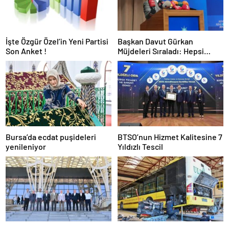
İşte Özgür Özel’in Yeni Partisi
Başkan Davut Gürkan
Son Anket !
Müjdeleri Sıraladı: Hepsi
Yakında Hizmete Giriyor !
Bursa’da ecdat puşideleri
BTSO’nun Hizmet Kalitesine 7
yenileniyor
Yıldızlı Tescil