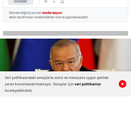
Gönder
Gönderdiğiniz yorum
moderasyon
ekibi tarafından incelendikten sonra yayınlanacaktır.
Veri politikasındaki amaçlarla sınırlı ve mevzuata uygun şekilde
çerez konumlandırmaktayız. Detaylar için
veri politikamızı
0
0
0
0
inceleyebilirsiniz.
İslam Kerimov hayatını kaybetti!
2 Eylül 2016 12:01
ABONE OL
News
Cumartesi günü beyin kanaması geçirerek hastaneye
kaldırılan Özbekistan Devlet Başkanı İslam Kerimov’un