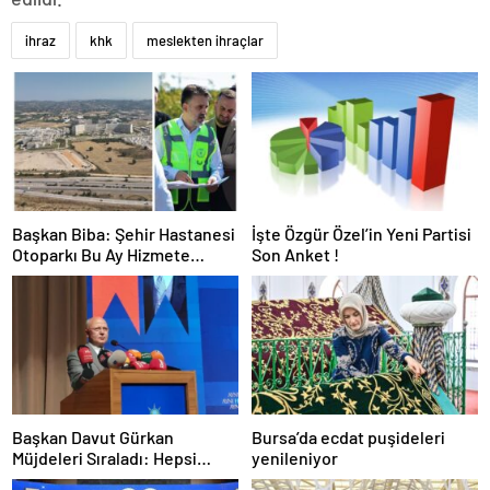
ihraz
khk
meslekten ihraçlar
Başkan Biba: Şehir Hastanesi
İşte Özgür Özel’in Yeni Partisi
Otoparkı Bu Ay Hizmete
Son Anket !
Açılacak
Başkan Davut Gürkan
Bursa’da ecdat puşideleri
Müjdeleri Sıraladı: Hepsi
yenileniyor
Yakında Hizmete Giriyor !