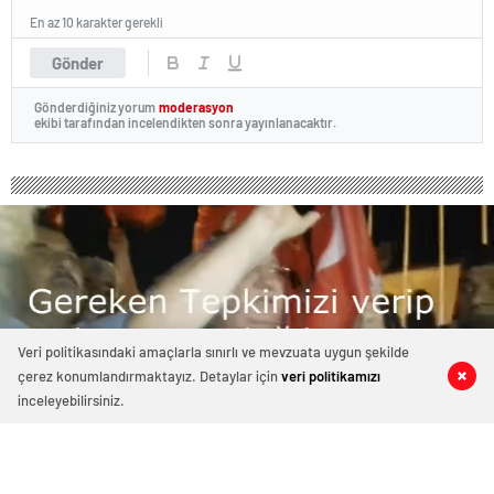
En az 10 karakter gerekli
Gönder
Gönderdiğiniz yorum
moderasyon
ekibi tarafından incelendikten sonra yayınlanacaktır.
Veri politikasındaki amaçlarla sınırlı ve mevzuata uygun şekilde
çerez konumlandırmaktayız. Detaylar için
veri politikamızı
0
0
0
0
inceleyebilirsiniz.