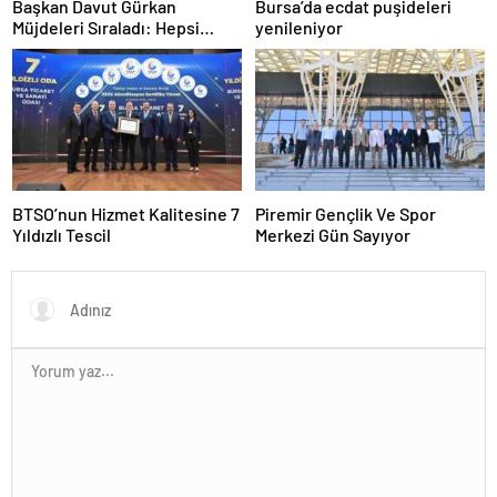
Başkan Davut Gürkan
Bursa’da ecdat puşideleri
Müjdeleri Sıraladı: Hepsi
yenileniyor
Yakında Hizmete Giriyor !
BTSO’nun Hizmet Kalitesine 7
Piremir Gençlik Ve Spor
Yıldızlı Tescil
Merkezi Gün Sayıyor