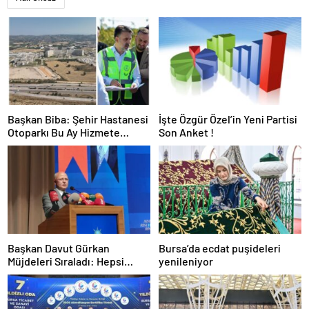
Başkan Biba: Şehir Hastanesi
İşte Özgür Özel’in Yeni Partisi
Otoparkı Bu Ay Hizmete
Son Anket !
Açılacak
Başkan Davut Gürkan
Bursa’da ecdat puşideleri
Müjdeleri Sıraladı: Hepsi
yenileniyor
Yakında Hizmete Giriyor !