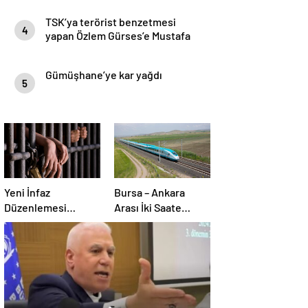
TSK’ya terörist benzetmesi
4
yapan Özlem Gürses’e Mustafa
Bozbey sahip çıktı
Gümüşhane’ye kar yağdı
5
Yeni İnfaz
Bursa – Ankara
Düzenlemesi
Arası İki Saate
geliyor!
İnecek