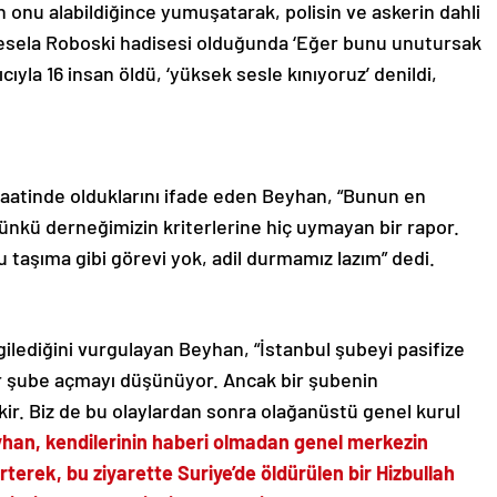
n onu alabildiğince yumuşatarak, polisin ve askerin dahli
Mesela Roboski hadisesi olduğunda ‘Eğer bunu unutursak
cıyla 16 insan öldü, ‘yüksek sesle kınıyoruz’ denildi,
aatinde olduklarını ifade eden Beyhan, “Bunun en
çünkü derneğimizin kriterlerine hiç uymayan bir rapor.
u taşıma gibi görevi yok, adil durmamız lazım” dedi.
gilediğini vurgulayan Beyhan, “İstanbul şubeyi pasifize
ir şube açmayı düşünüyor. Ancak bir şubenin
ekir. Biz de bu olaylardan sonra olağanüstü genel kurul
han, kendilerinin
haber
i olmadan genel merkezin
irterek, bu ziyarette Suriye’de öldürülen bir Hizbullah