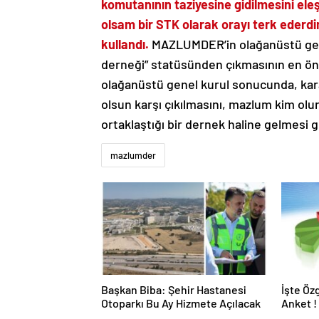
komutanının taziyesine gidilmesini eleş
olsam bir STK olarak orayı terk ederdi
kullandı.
MAZLUMDER’in olağanüstü genel
derneği” statüsünden çıkmasının en öne
olağanüstü genel kurul sonucunda, karar
olsun karşı çıkılmasını, mazlum kim olu
ortaklaştığı bir dernek haline gelmesi g
mazlumder
Başkan Biba: Şehir Hastanesi
İşte Öz
Otoparkı Bu Ay Hizmete Açılacak
Anket !