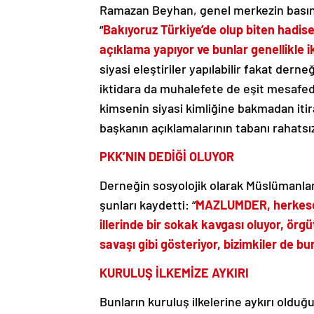
Ramazan Beyhan, genel merkezin basın a
“
Bakıyoruz Türkiye’de olup biten hadisel
açıklama yapıyor ve bunlar genellikle i
siyasi eleştiriler yapılabilir fakat der
iktidara da muhalefete de eşit mesafed
kimsenin siyasi kimliğine bakmadan itir
başkanın açıklamalarının tabanı rahatsız 
PKK’NIN DEDİĞİ OLUYOR
Derneğin sosyolojik olarak Müslümanla
şunları kaydetti: “
MAZLUMDER, herkese aç
illerinde bir sokak kavgası oluyor, ör
savaşı gibi gösteriyor, bizimkiler de 
KURULUŞ İLKEMİZE AYKIRI
Bunların kuruluş ilkelerine aykırı oldu