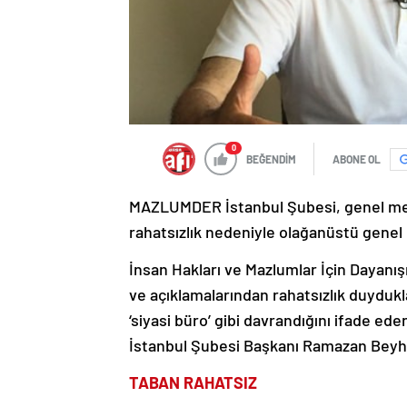
0
BEĞENDİM
ABONE OL
MAZLUMDER İstanbul Şubesi, genel mer
rahatsızlık nedeniyle olağanüstü genel k
İnsan Hakları ve Mazlumlar İçin Dayan
ve açıklamalarından rahatsızlık duydukl
‘siyasi büro’ gibi davrandığını ifade ed
İstanbul Şubesi Başkanı Ramazan Beyhan,
TABAN RAHATSIZ