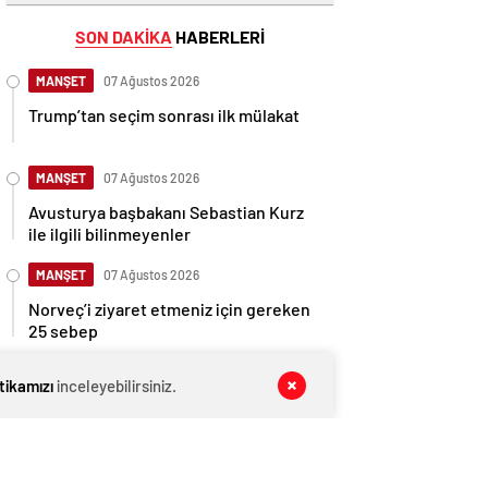
SON DAKİKA
HABERLERİ
MANŞET
07 Ağustos 2026
Trump’tan seçim sonrası ilk mülakat
MANŞET
07 Ağustos 2026
Avusturya başbakanı Sebastian Kurz
ile ilgili bilinmeyenler
MANŞET
07 Ağustos 2026
Norveç’i ziyaret etmeniz için gereken
25 sebep
MANŞET
07 Ağustos 2026
itikamızı
inceleyebilirsiniz.
Kış Alışverişlerinde Tasarruf Etmenin
Yolları
MANŞET
07 Ağustos 2026