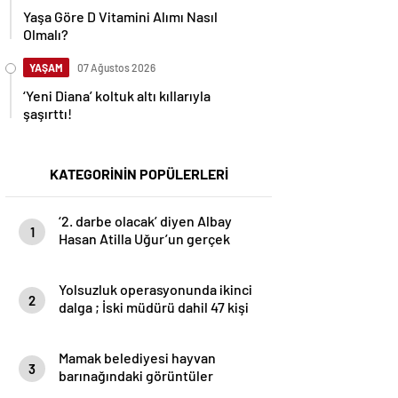
Yaşa Göre D Vitamini Alımı Nasıl
Olmalı?
YAŞAM
07 Ağustos 2026
‘Yeni Diana’ koltuk altı kıllarıyla
şaşırttı!
KATEGORİNİN POPÜLERLERİ
‘2. darbe olacak’ diyen Albay
1
Hasan Atilla Uğur’un gerçek
yüzü ortaya çıktı
Yolsuzluk operasyonunda ikinci
2
dalga ; İski müdürü dahil 47 kişi
gözaltına alındı
Mamak belediyesi hayvan
3
barınağındaki görüntüler
vicdanları kanattı