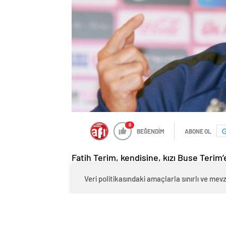
0
BEĞENDİM
ABONE OL
Fatih Terim, kendisine, kızı Buse Terim
hakkında suç duyurusunda bulundu.
Veri politikasındaki amaçlarla sınırlı ve m
A Milli Futbol Takımımızın EURO 2016’da
patron Fatih Terim, kızı Buse Terim ve 
medya kullanıcıları hakaret yağdırmıştı.