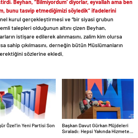
tirdi. Beyhan, “Bilmiyordum’ diyorlar, eyvallah ama ben
m, bunu tasvip etmediğimizi söyledik” ifadelerini
 kurul gerçekleştirmesi ve “bir siyasi grubun
mli talepleri olduğunun altını çizen Beyhan,
ların istişare edilerek alınmasını, zalim kim olursa
rsa sahip çıkılmasını, derneğin bütün Müslümanların
erektiğini sözlerine ekledi.
gür Özel’in Yeni Partisi Son
Başkan Davut Gürkan Müjdeleri
Sıraladı: Hepsi Yakında Hizmete
Giriyor !