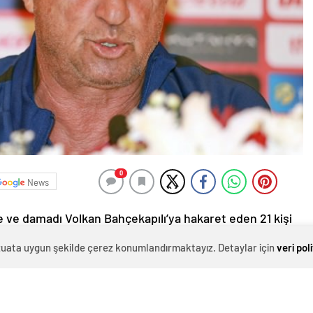
0
News
’e ve damadı Volkan Bahçekapılı’ya hakaret eden 21 kişi
evzuata uygun şekilde çerez konumlandırmaktayız. Detaylar için
veri pol
 İspanya’ya 3-0 yenildiği maç sonrası teknik
damadı Volkan Bahçekapılı’ya, bazı sosyal