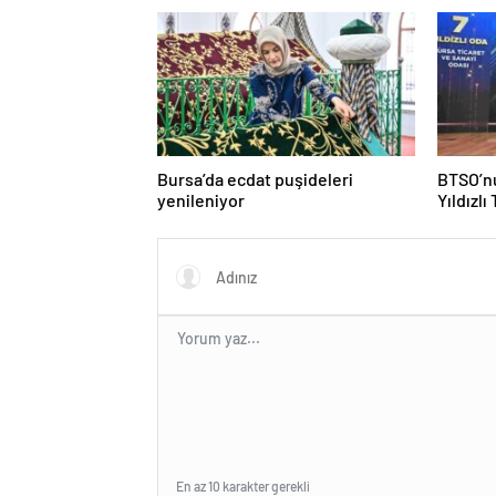
Bursa’da ecdat puşideleri
BTSO’nu
yenileniyor
Yıldızlı
En az 10 karakter gerekli