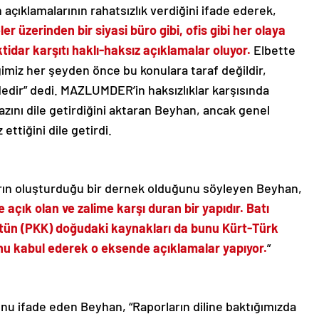
çıklamalarının rahatsızlık verdiğini ifade ederek,
er üzerinden bir siyasi büro gibi, ofis gibi her olaya
ktidar karşıtı haklı-haksız açıklamalar oluyor.
Elbette
neğimiz her şeyden önce bu konulara taraf değildir,
edir” dedi. MAZLUMDER’in haksızlıklar karşısında
azını dile getirdiğini aktaran Beyhan, ancak genel
ettiğini dile getirdi.
rın oluşturduğu bir dernek olduğunu söyleyen Beyhan,
ık olan ve zalime karşı duran bir yapıdır. Batı
gütün (PKK) doğudaki kaynakları da bunu Kürt-Türk
bunu kabul ederek o eksende açıklamalar yapıyor.
”
ğunu ifade eden Beyhan, “Raporların diline baktığımızda