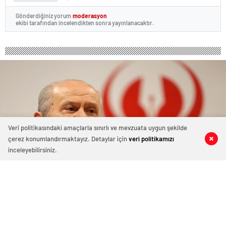
Gönderdiğiniz yorum
moderasyon
ekibi tarafından incelendikten sonra yayınlanacaktır.
Veri politikasındaki amaçlarla sınırlı ve mevzuata uygun şekilde
çerez konumlandırmaktayız. Detaylar için
veri politikamızı
0
0
0
0
inceleyebilirsiniz.
Bahçeli’den rest! Tanımıyorum!
31 Mayıs 2016 12:28
ABONE OL
News