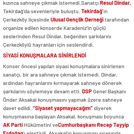
kızınca sahneye çıkmak istemedi.Sanatçı
Resul Dindar,
Tekirdağ’da sevenleriyle buluştu.
Tekirdağ’
ın
Çerkezköy ilçesinde
Ulusal Gençlik Derneği
tarafından
organize edilen konserde Karadeniz’in güçlü
seslerinden Resul Dindar, beğenilen şarkılarını
Çerkezköylü hayranları için seslendirdi.
SİYASİ KONUŞMALARA SİNİRLENDİ
Konser öncesi yapılan siyasi konuşmalara sinirlenen
sanatçı, bir ara sahneye çıkmak istemedi. Dindar,
ardından hayranlarını kırmayarak sahneye dönerek
şarkılarını söylemeye devam etti.
DSP
Genel Başkanı
Önder Aksakal konuşmasını yapmak üzere sahneye
davet edildi.
“Siyaset yapmayacağım”
diyerek
konuşmasına başlayan Aksakal, konuşması boyunca
AK Parti
Hükümetini ve
Cumhurbaşkanı Recep Tayyip
Erdoğan
’ı eleştirdi. Aksakal’ın konuşması sırasında