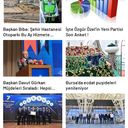
Başkan Biba: Şehir Hastanesi
İşte Özgür Özel’in Yeni Partisi
Otoparkı Bu Ay Hizmete
Son Anket !
Açılacak
Başkan Davut Gürkan
Bursa’da ecdat puşideleri
Müjdeleri Sıraladı: Hepsi
yenileniyor
Yakında Hizmete Giriyor !