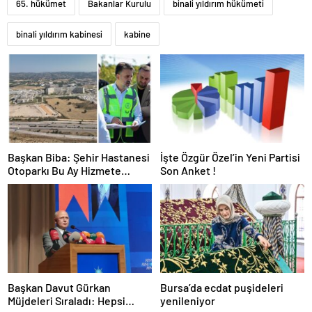
65. hükümet
Bakanlar Kurulu
binali yıldırım hükümeti
binali yıldırım kabinesi
kabine
Başkan Biba: Şehir Hastanesi
İşte Özgür Özel’in Yeni Partisi
Otoparkı Bu Ay Hizmete
Son Anket !
Açılacak
Başkan Davut Gürkan
Bursa’da ecdat puşideleri
Müjdeleri Sıraladı: Hepsi
yenileniyor