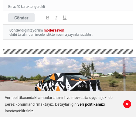
En az 10 karakter gerekli
Gönder
Gönderdiğiniz yorum
moderasyon
ekibi tarafından incelendikten sonra yayınlanacaktır.
Veri politikasındaki amaçlarla sınırlı ve mevzuata uygun şekilde
çerez konumlandırmaktayız. Detaylar için
veri politikamızı
0
0
0
0
inceleyebilirsiniz.
Dünya peşinde! Yerli oto son teknoloji