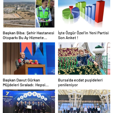
Başkan Biba: Şehir Hastanesi
İşte Özgür Özel’in Yeni Partisi
Otoparkı Bu Ay Hizmete
Son Anket !
Açılacak
Başkan Davut Gürkan
Bursa’da ecdat puşideleri
Müjdeleri Sıraladı: Hepsi
yenileniyor
Yakında Hizmete Giriyor !