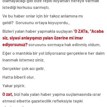
olamayacağı gibi bize tepki koyanları nereye varmak
istediği korkusu sarmıştı.
Ve bu haber onlar için bir takoz anlamına mı
geldi? Sorusunu ortaya koyuyordu..
Bizleri yalan haber yapmakla suçlayan
‘O ZATa,
“Acaba
siz, siyasi anlayışınızı yalan üzerine mi imar
ediyorsunuz?
sorusunu sormaya hak edinmiş oldum.
Eğer o mantıkla bir yol izliyorsanız gerçeklere her daim
inanmak istemez siniz.
Gerçekler çok acı gelir.
Hatta biberli olur.
Yakar pişirir.
O zat,
bizi hala yalan haber yapma suçlamasında ısrar
etmesi elbette gazetecilik refleksiyle tepki