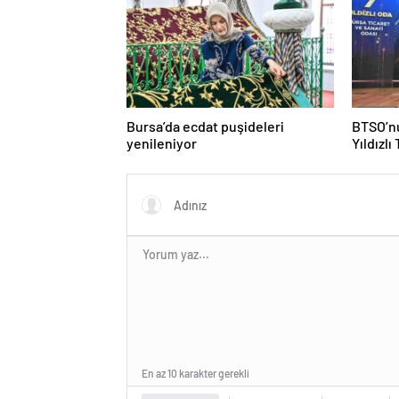
Bursa’da ecdat puşideleri
BTSO’nu
yenileniyor
Yıldızlı
En az 10 karakter gerekli