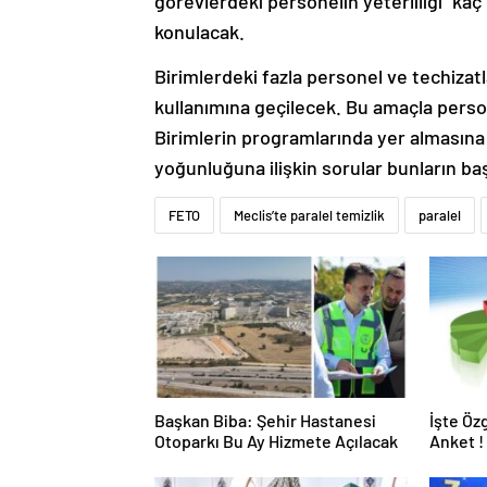
görevlerdeki personelin yeterliliği “kaç 
konulacak.
Birimlerdeki fazla personel ve techiza
kullanımına geçilecek. Bu amaçla person
Birimlerin programlarında yer almasına
yoğunluğuna ilişkin sorular bunların baş
FETO
Meclis’te paralel temizlik
paralel
Başkan Biba: Şehir Hastanesi
İşte Öz
Otoparkı Bu Ay Hizmete Açılacak
Anket !