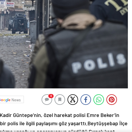
0
News
adir Güntepe’nin, özel harekat polisi Emre Beker’in
 polis ile ilgili paylaşımı göz yaşarttı.Beytüşşebap İlçe
çıkma yasağı ve operasyonun sürdüğü Şırnak kent