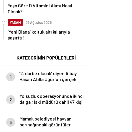
Yaşa Göre D Vitamini Alımı Nasıl
Olmalı?
YAŞAM
08 Ağustos 2026
‘Yeni Diana’ koltuk altı kıllarıyla
şaşırttı!
KATEGORİNİN POPÜLERLERİ
‘2. darbe olacak’ diyen Albay
1
Hasan Atilla Uğur’un gerçek
yüzü ortaya çıktı
Yolsuzluk operasyonunda ikinci
2
dalga ; İski müdürü dahil 47 kişi
gözaltına alındı
Mamak belediyesi hayvan
3
barınağındaki görüntüler
vicdanları kanattı