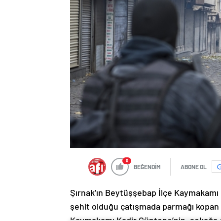
0
BEĞENDİM
ABONE OL
Şırnak’ın Beytüşşebap İlçe Kaymakamı K
şehit olduğu çatışmada parmağı kopan bir
Kaymakamı Kadir Güntepe’nin, sokağa 