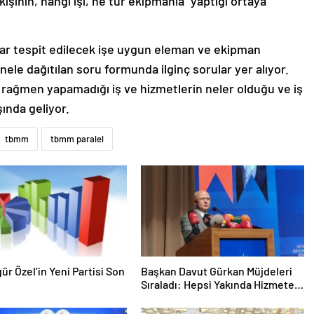
kişinin, hangi işi, ne tür ekipmanla” yaptığı ortaya
tlar tespit edilecek işe uygun eleman ve ekipman
ele dağıtılan soru formunda ilginç sorular yer alıyor.
 rağmen yapamadığı iş ve hizmetlerin neler olduğu ve iş
ında geliyor.
tbmm
tbmm paralel
gür Özel’in Yeni Partisi Son
Başkan Davut Gürkan Müjdeleri
Sıraladı: Hepsi Yakında Hizmete
Giriyor !