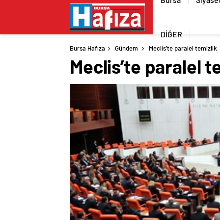
DİĞER
Bursa Hafıza
Gündem
Meclis’te paralel temizlik
Meclis’te paralel t