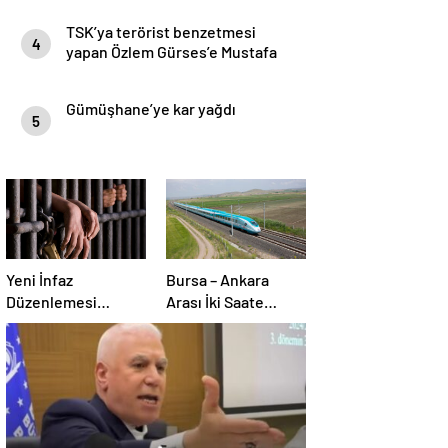
TSK’ya terörist benzetmesi
4
yapan Özlem Gürses’e Mustafa
Bozbey sahip çıktı
Gümüşhane’ye kar yağdı
5
Yeni İnfaz
Bursa – Ankara
Düzenlemesi
Arası İki Saate
geliyor!
İnecek