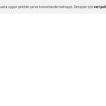
ker’in şehit olduğu, 6 güvenlik görevlisinin de
evzuata uygun şekilde çerez konumlandırmaktayız. Detaylar için
veri pol
 özel harekat polisi ile ilgili sosyal medya sayfasından
in, başka bir özel harekat polisinin sayfasından alıntı
rildi:
n bir olay. 21 Mart saat 03.15 civarında çatışma çıktı.
ralımız var. Bir özel harekâtçı gördüm parmağını
 sağ el işaret parmağım tırnak dibinden koptu onu
önderirdik hastaneye’ dedim. ‘Abi şehit verdiniz
kurudu.”