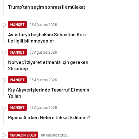
Trump’tan seçim sonrası ilk mülakat
MANŞET
08 Ağustos 2026
Avusturya başbakanı Sebastian Kurz
ile ilgili bilinmeyenler
MANŞET
08 Ağustos 2026
Norveç’i ziyaret etmeniz için gereken
25 sebep
MANŞET
08 Ağustos 2026
Kış Alışverişlerinde Tasarruf Etmenin
Yolları
MANŞET
08 Ağustos 2026
Pijama Alırken Nelere Dikkat Edilmeli?
MAGAZİN VİDEO
08 Ağustos 2026