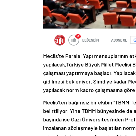
0
BEĞENDİM
ABONE OL
Mecils’te Paralel Yapı mensuplarının et
yapılacak.Türkiye Büyük Millet Meclisi 
çalışması yaptırmaya başladı. Yapılacak
gidilmesi bekleniyor. Şimdiye kadar Me
yapılacak norm kadro çalışmasına göre
Meclis’ten bağımsız bir ekibin “TBMM Teş
belirtiliyor. Yine TBMM bünyesinde de a
başında ise Gazi Üniversitesi’nden Pro
imzalanan sözleşmeyle başlatılan norm 