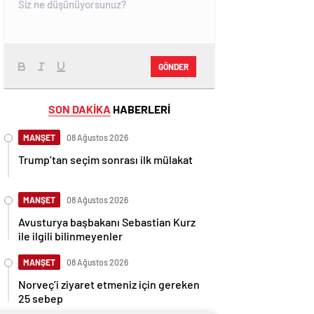
GÖNDER
SON DAKİKA
HABERLERİ
MANŞET
08 Ağustos 2026
Trump’tan seçim sonrası ilk mülakat
MANŞET
08 Ağustos 2026
Avusturya başbakanı Sebastian Kurz
ile ilgili bilinmeyenler
MANŞET
08 Ağustos 2026
Norveç’i ziyaret etmeniz için gereken
25 sebep