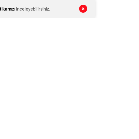
MANŞET
08 Ağustos 2026
itikamızı
inceleyebilirsiniz.
Kış Alışverişlerinde Tasarruf Etmenin
Yolları
MANŞET
08 Ağustos 2026
Pijama Alırken Nelere Dikkat Edilmeli?
MAGAZİN VİDEO
08 Ağustos 2026
Yaşa Göre D Vitamini Alımı Nasıl
Olmalı?
YAŞAM
08 Ağustos 2026
‘Yeni Diana’ koltuk altı kıllarıyla
şaşırttı!
KATEGORİNİN POPÜLERLERİ