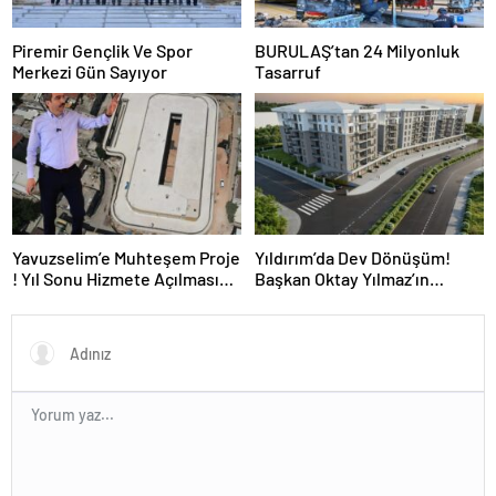
Piremir Gençlik Ve Spor
BURULAŞ’tan 24 Milyonluk
Merkezi Gün Sayıyor
Tasarruf
Yavuzselim’e Muhteşem Proje
Yıldırım’da Dev Dönüşüm!
! Yıl Sonu Hizmete Açılması
Başkan Oktay Yılmaz’ın
Bekleniyor…
Kentsel Dönüşümde Yıldırım
Hızına Yetişilemiyor!