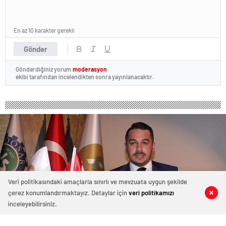
En az 10 karakter gerekli
Gönder
Gönderdiğiniz yorum
moderasyon
ekibi tarafından incelendikten sonra yayınlanacaktır.
Veri politikasındaki amaçlarla sınırlı ve mevzuata uygun şekilde
çerez konumlandırmaktayız. Detaylar için
veri politikamızı
0
0
0
0
inceleyebilirsiniz.