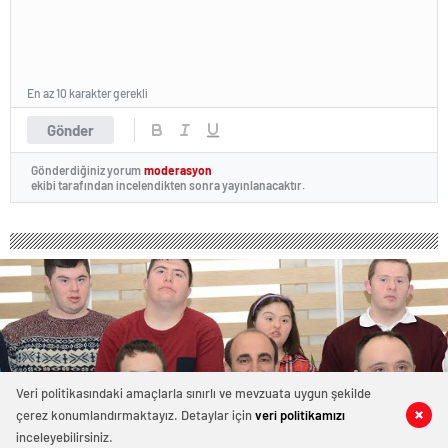
En az 10 karakter gerekli
Gönder
Gönderdiğiniz yorum
moderasyon
ekibi tarafından incelendikten sonra yayınlanacaktır.
Veri politikasındaki amaçlarla sınırlı ve mevzuata uygun şekilde
çerez konumlandırmaktayız. Detaylar için
veri politikamızı
0
0
0
0
inceleyebilirsiniz.