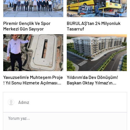
Piremir Gençlik Ve Spor
BURULAŞ’tan 24 Milyonluk
Merkezi Gün Sayıyor
Tasarruf
Yavuzselim’e Muhteşem Proje
Yıldırım’da Dev Dönüşüm!
! Yıl Sonu Hizmete Açılması
Başkan Oktay Yılmaz’ın
Bekleniyor…
Kentsel Dönüşümde Yıldırım
Hızına Yetişilemiyor!