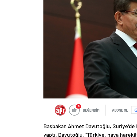
0
BEĞENDİM
ABONE OL
Başbakan Ahmet Davutoğlu, Suriye’de D
yaptı. Davutoğlu, “Türkiye, hava harekât