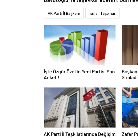
AK Parti İl Başkanı
İsmail Taşpınar
İşte Özgür Özel’in Yeni Partisi Son
Başkan 
Anket !
Sıralad
Giriyor 
AK Parti İl Teşkilatlarında Değişim
Zafer Pa