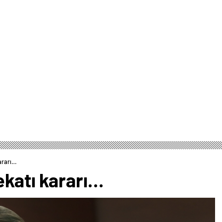
ararı…
ekatı kararı…