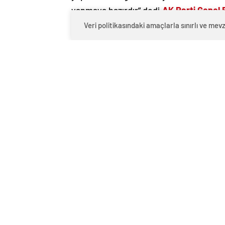
yapmaya hazırdır” dedi.
AK Parti Genel 
International’da Christiane Amanpour’u
Veri politikasındaki amaçlarla sınırlı ve m
Davutoğlu, Suriye’de güvenli bölge çağr
alamaz”
diyen Davutoğlu,
“Hava harekat
edilmiş bir saldırı stratejisine ihtiya
hazırdır”
ifadesini kullandı.
“BAŞKA BİR TERÖR ÖRGÜTÜ ORTAYA Ç
“DAEŞ’e karşı bir bir saldırının zeminini 
boşluğu yaşıyor ama başka bir terör ör
“TSK DAHA GÜÇLÜ VE HAZIRLIKLI”
Milli Savunma Bakanı İsmet Yılmaz, 2016
2016 yılı bütçesinin hayırlı olmasını dil
Silahlı Kuvvetleri dünden çok daha güç