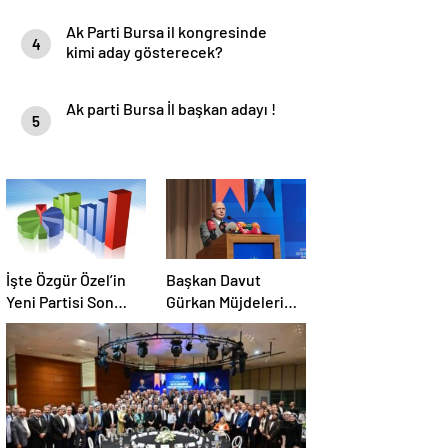
Ak Parti Bursa il kongresinde
4
kimi aday gösterecek?
Ak parti Bursa İl başkan adayı !
5
İşte Özgür Özel’in
Başkan Davut
Yeni Partisi Son
Gürkan Müjdeleri
Anket !
Sıraladı: Hepsi
Yakında Hizmete
Giriyor !