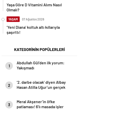
Yaşa Göre D Vitamini Alımı Nasıl
Olmalı?
YAŞAM
07 Ağustos 2026
‘Yeni Diana’ koltuk altı kıllarıyla
şaşırttı!
KATEGORİNİN POPÜLERLERİ
Abdullah Gül’den ilk yorum:
1
Yakışmadı
‘2. darbe olacak’ diyen Albay
2
Hasan Atilla Uğur’un gerçek
yüzü ortaya çıktı
Meral Akşener’in öfke
3
patlaması! 6’lı masada işler
karışacak