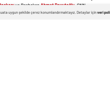
Başkanı
ve Başbakan
Ahmet Davutoğlu
, CNN
n sorularını cevapladı.
evzuata uygun şekilde çerez konumlandırmaktayız. Detaylar için
veri pol
ısını yineleyedi.
“Bütün bu yükü yalnızca Türkiye
ı ve kara birlikleri de dahil olmak üzere entegre
cımız var, Türkiye, bu konuda elinden geleni yapmaya
IKABİLİR”
hazırlayabiliriz”
diyen Davutoğlu,
“DAEŞ bir güç
gütü ortaya çıkabilir”
diye konuştu.
 yılı bütçe görüşmelerinde de aynı ifadeleri kullanmıştı.
eyen Bakan Yılmaz,
“Şundan emin olunuz ki bugün Türk
lü ve savaşa hazır ve hiç şüpheniz olmasın ki