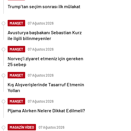
Trump’tan seçim sonrası ilk mülakat
MANŞET
07 Ağustos 2026
Avusturya başbakanı Sebastian Kurz
ile ilgili bilinmeyenler
MANŞET
07 Ağustos 2026
Norveç’i ziyaret etmeniz için gereken
25 sebep
MANŞET
07 Ağustos 2026
Kış Alışverişlerinde Tasarruf Etmenin
Yolları
MANŞET
07 Ağustos 2026
Pijama Alırken Nelere Dikkat Edilmeli?
MAGAZİN VİDEO
07 Ağustos 2026