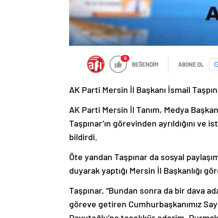
0
BEĞENDİM
ABONE OL
AK Parti Mersin İl Başkanı İsmail Taşpına
AK Parti Mersin İl Tanım, Medya Başkanı
Taşpınar’ın görevinden ayrıldığını ve i
bildirdi.
Öte yandan Taşpınar da sosyal paylaşım 
duyarak yaptığı Mersin İl Başkanlığı göre
Taşpınar, “Bundan sonra da bir dava a
göreve getiren Cumhurbaşkanımız Say
Davutoğlu’na teşekkür ederim. Durmak 