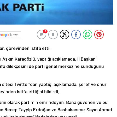
0
News
r, görevinden istifa etti.
 Aşkın Karagözlü, yaptığı açıklamada, İl Başkanı
stifa dilekçesini de parti genel merkezine sunduğunu
sitesi Twitter’dan yaptığı açıklamada, şeref ve onur
vinden istifa ettiğini bildirdi.
damı olarak partimin emrindeyim. Bana güvenen ve bu
ın Recep Tayyip Erdoğan ve Başbakanımız Sayın Ahmet
yok yola devam” ifadelerine yer verdi.