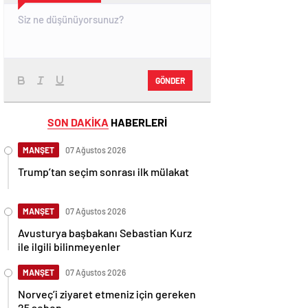
GÖNDER
SON DAKİKA
HABERLERİ
MANŞET
07 Ağustos 2026
Trump’tan seçim sonrası ilk mülakat
MANŞET
07 Ağustos 2026
Avusturya başbakanı Sebastian Kurz
ile ilgili bilinmeyenler
MANŞET
07 Ağustos 2026
Norveç’i ziyaret etmeniz için gereken
25 sebep