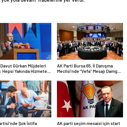
Davut Gürkan Müjdeleri
AK Parti Bursa 65. İl Danışma
ı: Hepsi Yakında Hizmete
Meclisi’nde “Vefa” Mesajı Damga
!
Vurdu
rtisi’nde Şok İstifa
AK parti seçim mesaisi için start