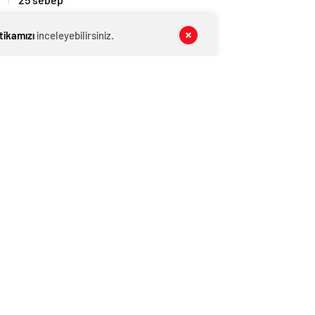
MANŞET
07 Ağustos 2026
itikamızı
inceleyebilirsiniz.
Kış Alışverişlerinde Tasarruf Etmenin
Yolları
MANŞET
07 Ağustos 2026
Pijama Alırken Nelere Dikkat Edilmeli?
MAGAZİN VİDEO
07 Ağustos 2026
Yaşa Göre D Vitamini Alımı Nasıl
Olmalı?
YAŞAM
07 Ağustos 2026
‘Yeni Diana’ koltuk altı kıllarıyla
şaşırttı!
KATEGORİNİN POPÜLERLERİ