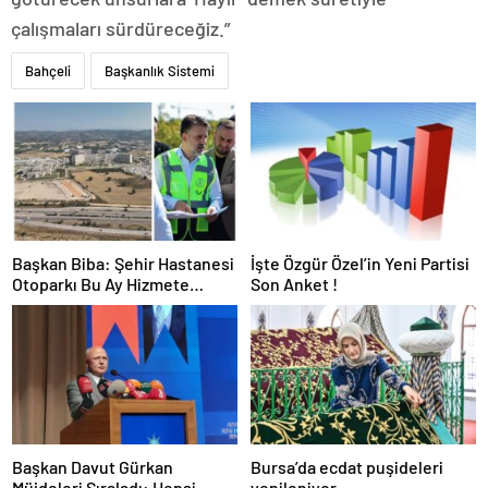
çalışmaları sürdüreceğiz.”
Bahçeli
Başkanlık Sistemi
Başkan Biba: Şehir Hastanesi
İşte Özgür Özel’in Yeni Partisi
Otoparkı Bu Ay Hizmete
Son Anket !
Açılacak
Başkan Davut Gürkan
Bursa’da ecdat puşideleri
Müjdeleri Sıraladı: Hepsi
yenileniyor