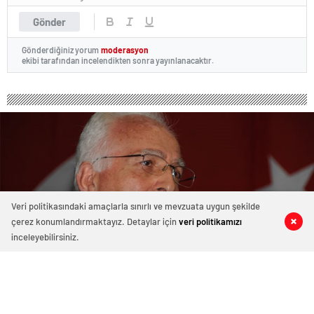
Gönder
Gönderdiğiniz yorum
moderasyon
ekibi tarafından incelendikten sonra yayınlanacaktır.
Veri politikasındaki amaçlarla sınırlı ve mevzuata uygun şekilde
çerez konumlandırmaktayız. Detaylar için
veri politikamızı
0
0
0
0
inceleyebilirsiniz.
Saadet Partisi’nden sürpriz ‘Başkanlık
Sistemi’ açıklaması