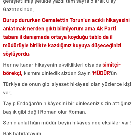
genişletilmiş şekilde yazdı tam sayfa olarak Olay
Gazetesinde.
Durup dururken Cemalettin Torun’un acıklı hikayesini
anlatmak nerden çıktı bilmiyorum ama Ak Parti
tabanı il danışmada ortaya koyduğu tablo da il
müdürüyle birlikte kazdığınız kuyuya düşeceğinizi
söylüyordu.
Her ne kadar hikayenin eksiklikleri olsa da
simitçi-
börekçi,
kısmını dinledik sizden Sayın ‘
MÜDÜR
’ün.
Türkiye de onun gibi siyaset hikâyesi olan yüzlerce kişi
var.
Tayip Erdoğan’ın hikâyesini bir dinleseniz sizin attığınız
başlık gibi değil Roman olur Roman.
Senin anlattığın müdür beyin hikâyesinde eksikler var!
Bak hatırlatayım…