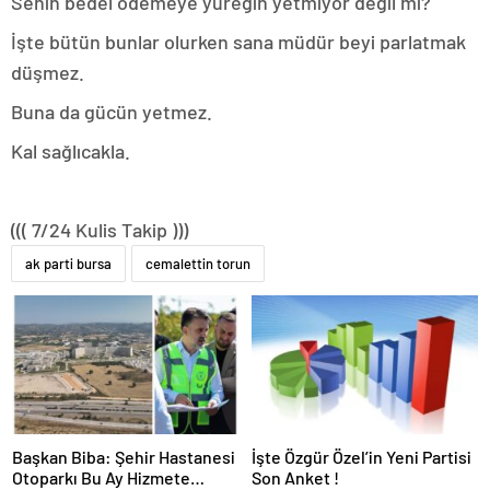
Senin bedel ödemeye yüreğin yetmiyor değil mi?
İşte bütün bunlar olurken sana müdür beyi parlatmak
düşmez.
Buna da gücün yetmez.
Kal sağlıcakla.
((( 7/24 Kulis Takip )))
ak parti bursa
cemalettin torun
Başkan Biba: Şehir Hastanesi
İşte Özgür Özel’in Yeni Partisi
Otoparkı Bu Ay Hizmete
Son Anket !