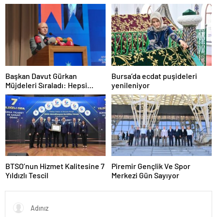
Açılacak
Başkan Davut Gürkan
Bursa’da ecdat puşideleri
Müjdeleri Sıraladı: Hepsi
yenileniyor
Yakında Hizmete Giriyor !
BTSO’nun Hizmet Kalitesine 7
Piremir Gençlik Ve Spor
Yıldızlı Tescil
Merkezi Gün Sayıyor