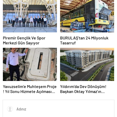
Piremir Gençlik Ve Spor
BURULAŞ’tan 24 Milyonluk
Merkezi Gün Sayıyor
Tasarruf
Yavuzselim’e Muhteşem Proje
Yıldırım’da Dev Dönüşüm!
! Yıl Sonu Hizmete Açılması
Başkan Oktay Yılmaz’ın
Bekleniyor…
Kentsel Dönüşümde Yıldırım
Hızına Yetişilemiyor!