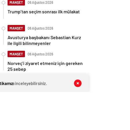
MANŞET
06 Ağustos 2026
Trump’tan seçim sonrası ilk mülakat
MANŞET
06 Ağustos 2026
Avusturya başbakanı Sebastian Kurz
ile ilgili bilinmeyenler
MANŞET
06 Ağustos 2026
Norveç’i ziyaret etmeniz için gereken
25 sebep
MANŞET
06 Ağustos 2026
itikamızı
inceleyebilirsiniz.
Kış Alışverişlerinde Tasarruf Etmenin
Yolları
MANŞET
06 Ağustos 2026
Pijama Alırken Nelere Dikkat Edilmeli?