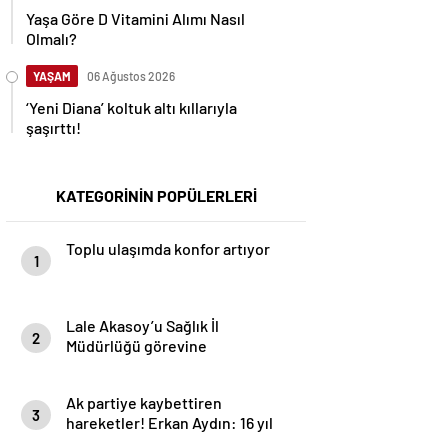
Yaşa Göre D Vitamini Alımı Nasıl
Olmalı?
YAŞAM
06 Ağustos 2026
‘Yeni Diana’ koltuk altı kıllarıyla
şaşırttı!
KATEGORİNİN POPÜLERLERİ
Toplu ulaşımda konfor artıyor
1
Lale Akasoy’u Sağlık İl
2
Müdürlüğü görevine
atamayanlar utansın!
Ak partiye kaybettiren
3
hareketler! Erkan Aydın: 16 yıl
sonra mı aklınıza geldi /