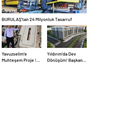
BURULAŞ’tan 24 Milyonluk Tasarruf
Yavuzselim’e
Yıldırım’da Dev
Muhteşem Proje !
Dönüşüm! Başkan
Yıl Sonu Hizmete
Oktay Yılmaz’ın
Açılması
Kentsel
Bekleniyor…
Dönüşümde
Yıldırım Hızına
Yetişilemiyor!