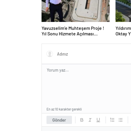
Yavuzselim’e Muhteşem Proje !
Yıldırı
Yıl Sonu Hizmete Açılması
Oktay Y
Bekleniyor…
Dönüşüm
Yetişil
En az 10 karakter gerekli
Gönder