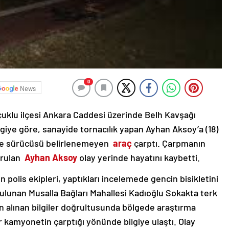
0
News
çuklu ilçesi Ankara Caddesi üzerinde Belh Kavşağı
lgiye göre, sanayide tornacılık yapan Ayhan Aksoy’a (18)
sı ve sürücüsü belirlenemeyen
araç
çarptı. Çarpmanın
avrulan
Ayhan Aksoy
olay yerinde hayatını kaybetti.
 polis ekipleri, yaptıkları incelemede gencin bisikletini
bulunan Musalla Bağları Mahallesi Kadıoğlu Sokakta terk
n alınan bilgiler doğrultusunda bölgede araştırma
ir kamyonetin çarptığı yönünde bilgiye ulaştı. Olay