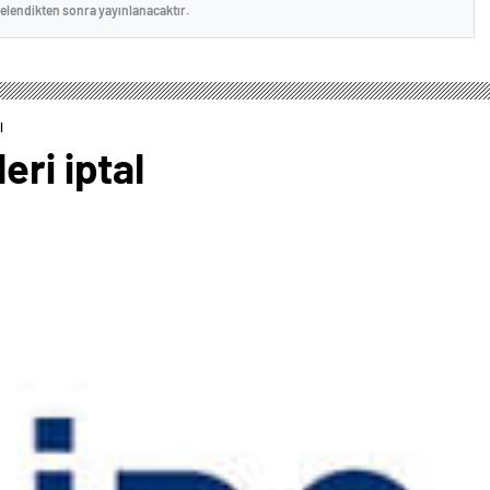
celendikten sonra yayınlanacaktır.
l
eri iptal