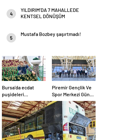
HaberYorum
YILDIRIM’DA 7 MAHALLEDE
4
KENTSEL DÖNÜŞÜM
BAŞLAYACAK
Mustafa Bozbey şaşırtmadı!
5
Bursa’da ecdat
Piremir Gençlik Ve
puşideleri
Spor Merkezi Gün
yenileniyor
Sayıyor