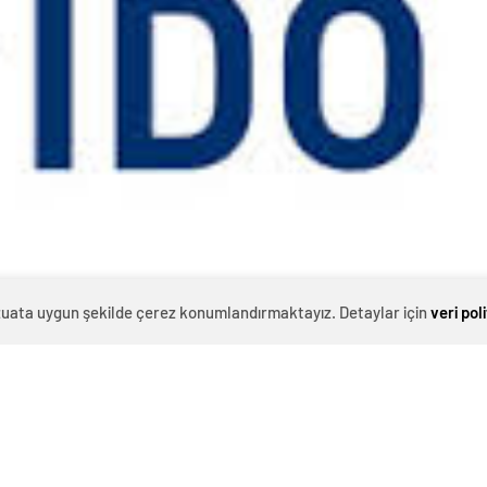
evzuata uygun şekilde çerez konumlandırmaktayız. Detaylar için
veri pol
0
News
a Deniz Otobüsleri (BUDO) resmi internet sitelerinden,