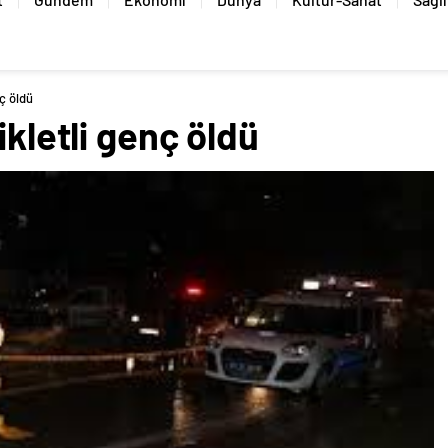
nç öldü
ikletli genç öldü