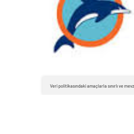
Veri politikasındaki amaçlarla sınırlı ve m
0
BEĞENDİM
ABONE OL
İstanbul Deniz Otobüsleri (İDO) ve Burs