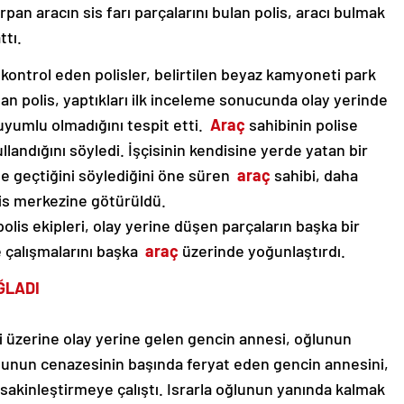
pan aracın sis farı parçalarını bulan polis, aracı bulmak
ttı.
 kontrol eden polisler, belirtilen beyaz kamyoneti park
an polis, yaptıkları ilk inceleme sonucunda olay yerinde
yumlu olmadığını tespit etti.
Araç
sahibinin polise
llandığını söyledi. İşçisinin kendisine yerde yatan bir
de geçtiğini söylediğini öne süren
araç
sahibi, daha
is merkezine götürüldü.
polis ekipleri, olay yerine düşen parçaların başka bir
e çalışmalarını başka
araç
üzerinde yoğunlaştırdı.
ĞLADI
 üzerine olay yerine gelen gencin annesi, oğlunun
Oğlunun cenazesinin başında feryat eden gencin annesini,
sakinleştirmeye çalıştı. Israrla oğlunun yanında kalmak