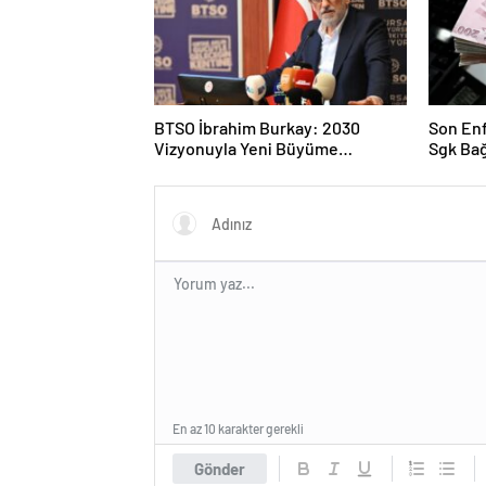
BTSO İbrahim Burkay: 2030
Son Enf
Vizyonuyla Yeni Büyüme
Sgk Bağ
Alanlarına Odaklanıyoruz
Yorum-
En az 10 karakter gerekli
Gönder