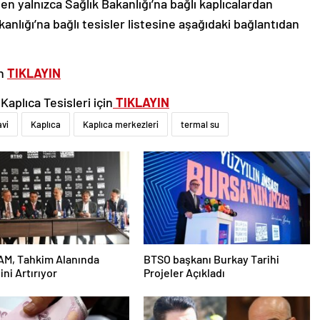
en yalnızca Sağlık Bakanlığı’na bağlı kaplıcalardan
kanlığı’na bağlı tesisler listesine aşağıdaki bağlantıdan
in
TIKLAYIN
Kaplıca Tesisleri için
TIKLAYIN
avi
Kaplıca
Kaplıca merkezleri
termal su
AM, Tahkim Alanında
BTSO başkanı Burkay Tarihi
ini Artırıyor
Projeler Açıkladı