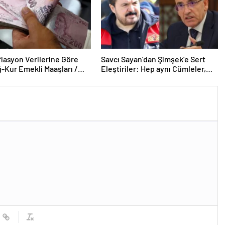
lasyon Verilerine Göre
Savcı Sayan’dan Şimşek’e Sert
-Kur Emekli Maaşları /
Eleştiriler: Hep aynı Cümleler,
Haber
Bugün Değilse Yarın Düzelecek!