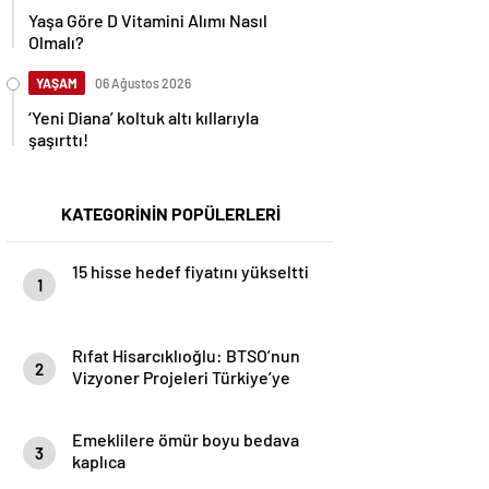
Yaşa Göre D Vitamini Alımı Nasıl
Olmalı?
YAŞAM
06 Ağustos 2026
‘Yeni Diana’ koltuk altı kıllarıyla
şaşırttı!
KATEGORİNİN POPÜLERLERİ
15 hisse hedef fiyatını yükseltti
1
Rıfat Hisarcıklıoğlu: BTSO’nun
2
Vizyoner Projeleri Türkiye’ye
Örnek Oluyor
Emeklilere ömür boyu bedava
3
kaplıca