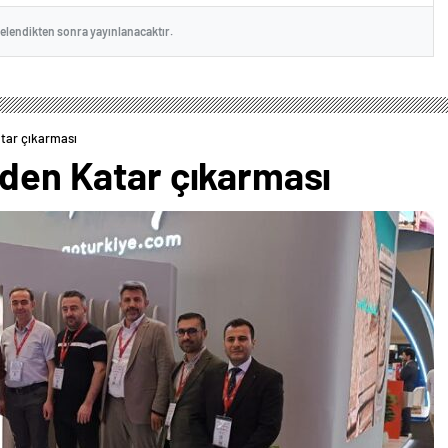
celendikten sonra yayınlanacaktır.
atar çıkarması
rden Katar çıkarması