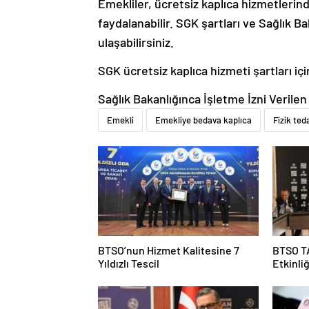
Emekliler, ücretsiz kaplıca hizmetlerind
faydalanabilir. SGK şartları ve Sağlık Ba
ulaşabilirsiniz.
SGK ücretsiz kaplıca hizmeti şartları iç
Sağlık Bakanlığınca İşletme İzni Verilen 
Emekli
Emekliye bedava kaplıca
Fizik ted
BTSO’nun Hizmet Kalitesine 7
BTSO T
Yıldızlı Tescil
Etkinliğ