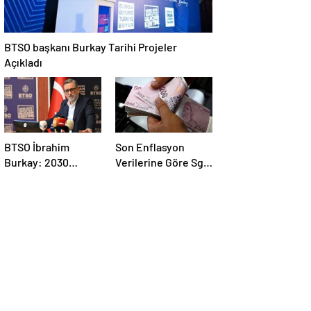
BTSO başkanı Burkay Tarihi Projeler
Açıkladı
BTSO İbrahim
Son Enflasyon
Burkay: 2030
Verilerine Göre Sgk
Vizyonuyla Yeni
Bağ-Kur Emekli
Büyüme Alanlarına
Maaşları / Yorum-
Odaklanıyoruz
Haber