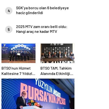
SGK’ya borcu olan 6 belediyeye
4
haciz gönderildi
2025 MTV zam oranı belli oldu:
5
Hangi araç ne kadar MTV
ödeyecek?
BTSO’nun Hizmet
BTSO TAM, Tahkim
Kalitesine 7 Yıldızlı
Alanında Etkinliğini
Tescil
Artırıyor