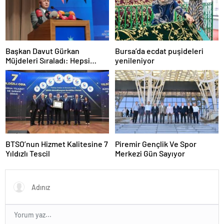
Başkan Davut Gürkan
Bursa’da ecdat puşideleri
Müjdeleri Sıraladı: Hepsi
yenileniyor
Yakında Hizmete Giriyor !
BTSO’nun Hizmet Kalitesine 7
Piremir Gençlik Ve Spor
Yıldızlı Tescil
Merkezi Gün Sayıyor