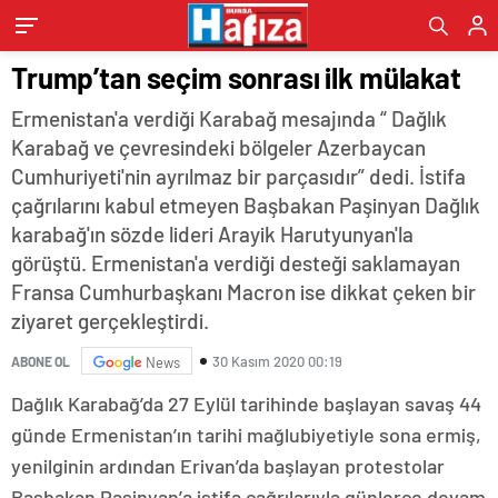
Trump’tan seçim sonrası ilk mülakat
Ermenistan'a verdiği Karabağ mesajında “ Dağlık
Karabağ ve çevresindeki bölgeler Azerbaycan
Cumhuriyeti'nin ayrılmaz bir parçasıdır” dedi. İstifa
çağrılarını kabul etmeyen Başbakan Paşinyan Dağlık
karabağ'ın sözde lideri Arayik Harutyunyan'la
görüştü. Ermenistan'a verdiği desteği saklamayan
Fransa Cumhurbaşkanı Macron ise dikkat çeken bir
ziyaret gerçekleştirdi.
30 Kasım 2020 00:19
ABONE OL
News
Dağlık Karabağ’da 27 Eylül tarihinde başlayan savaş 44
günde Ermenistan’ın tarihi mağlubiyetiyle sona ermiş,
yenilginin ardından Erivan’da başlayan protestolar
Başbakan Paşinyan’a istifa çağrılarıyla günlerce devam