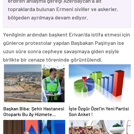
erdiren anlaşma gereği Azerbaycan’a ait
topraklarda bulunan Ermeni siviller ve askerler,
bölgeden ayrılmaya devam ediyor.
Yenilginin ardından başkent Erivan’da istifa etmesi için
günlerce protestolar yapılan Başbakan Paşinyan ise
uzun süre sonra cepheye savaşmaya giden eşiyle
birlikte bir cenaze töreninde görüntülendi.
Başkan Biba: Şehir Hastanesi
İşte Özgür Özel’in Yeni Partisi
Otoparkı Bu Ay Hizmete
Son Anket !
Açılacak