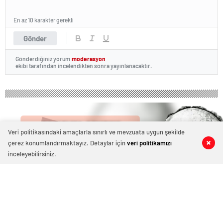
En az 10 karakter gerekli
Gönder
Gönderdiğiniz yorum
moderasyon
ekibi tarafından incelendikten sonra yayınlanacaktır.
Veri politikasındaki amaçlarla sınırlı ve mevzuata uygun şekilde
çerez konumlandırmaktayız. Detaylar için
veri politikamızı
0
0
0
0
inceleyebilirsiniz.