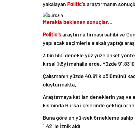
yakalayan
Politic’s
araştırmanın sonuçla
Merakla beklenen sonuçlar…
Politic’s
araştırma firması sahibi ve G
yapılacak seçimlerle alakalı yaptığı ar
3 bin 550 denekle yüz yüze anket yöntemi
kırsal (köy) mahallelerde. Yüzde 91,83’l
Çalışmanın yüzde 40,8’lik bölümünü kad
oluşturmakta.
Araştırmaya katılan deneklerin yaş ve 
kısmında Bursa ilçelerinde çektiği örne
Buna göre en yüksek örnekleme sahip i
1.42 ile İznik aldı.