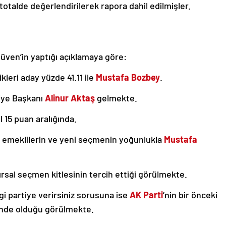
otalde değerlendirilerek rapora dahil edilmişler.
Güven’in yaptığı açıklamaya göre:
kleri aday yüzde 41.11 ile
Mustafa Bozbey
.
iye Başkanı
Alinur Aktaş
gelmekte.
 15 puan aralığında.
n, emeklilerin ve yeni seçmenin yoğunlukla
Mustafa
ırsal seçmen kitlesinin tercih ettiği görülmekte.
i partiye verirsiniz sorusuna ise
AK Parti
’nin bir önceki
nde olduğu görülmekte.