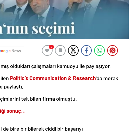
0
News
mış oldukları çalışmaları kamuoyu ile paylaşıyor.
bilen
Politic’s Communication & Research
’da merak
e paylaştı.
çimlerini tek bilen firma olmuştu.
diği sonuç…
de bire bir bilerek ciddi bir başarıyı