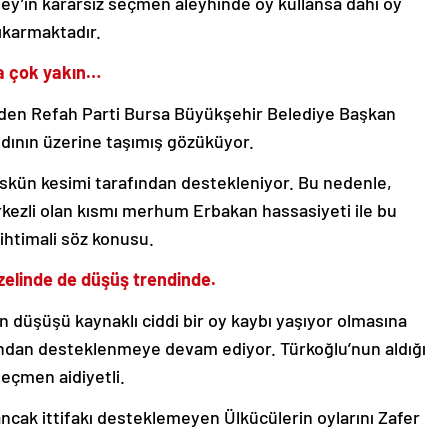
bey’in kararsız seçmen aleyhinde oy kullansa dahi oy
ıkarmaktadır.
na çok yakın…
niden Refah Parti Bursa Büyükşehir Belediye Başkan
ndının üzerine taşımış gözüküyor.
üskün kesimi tarafından destekleniyor. Bu nedenle,
rkezli olan kısmı merhum Erbakan hassasiyeti ile bu
ihtimali söz konusu.
özelinde de düşüş trendinde.
in düşüşü kaynaklı ciddi bir oy kaybı yaşıyor olmasına
ndan desteklenmeye devam ediyor. Türkoğlu’nun aldığı
eçmen aidiyetli.
ncak ittifakı desteklemeyen Ülkücülerin oylarını Zafer