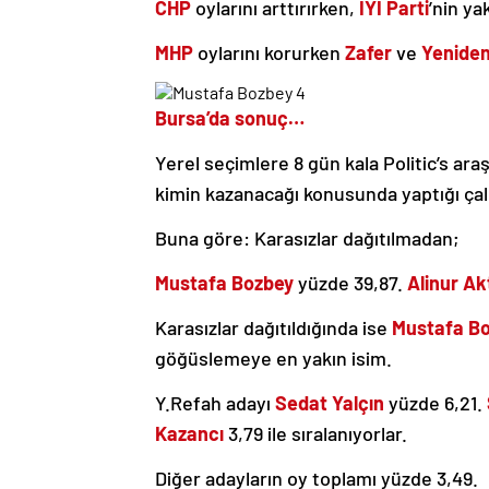
CHP
oylarını arttırırken,
İYİ Parti
’nin y
MHP
oylarını korurken
Zafer
ve
Yenide
Bursa’da sonuç…
Yerel seçimlere 8 gün kala Politic’s ar
kimin kazanacağı konusunda yaptığı çalış
Buna göre: Karasızlar dağıtılmadan;
Mustafa Bozbey
yüzde 39,87.
Alinur Ak
Karasızlar dağıtıldığında ise
Mustafa B
göğüslemeye en yakın isim.
Y.Refah adayı
Sedat Yalçın
yüzde 6,21.
Kazancı
3,79 ile sıralanıyorlar.
Diğer adayların oy toplamı yüzde 3,49.