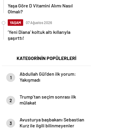
Yaşa Göre D Vitamini Alımı Nasıl
Olmalı?
YAŞAM
07 Ağustos 2026
‘Yeni Diana’ koltuk altı kıllarıyla
şaşırttı!
KATEGORİNİN POPÜLERLERİ
Abdullah Gül’den ilk yorum:
1
Yakışmadı
Trump’tan seçim sonrası ilk
2
mülakat
Avusturya başbakanı Sebastian
3
Kurz ile ilgili bilinmeyenler