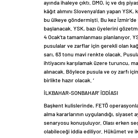
ayında ihaleye çıktı. DMO, iç ve dış piyas
kâğıt alımını Slovenya’dan yapan YSK, k
bu ülkeye göndermişti. Bu kez İzmir’de y
başlanacak. YSK, bazı üyelerini gözet
4 Ocak’ta tamamlanması planlanıyor. YSK
pusulalar ve zarflar için gerekli olan k
sarı, 63 tonu mavi renkte olacak. Pusulad
ihtiyacını karşılamak üzere turuncu, ma
alınacak. Böylece pusula ve oy zarfı için
birlikte hazır olacak. ‘
İLKBAHAR-SONBAHAR’ İDDİASI
Başkent kulislerinde, FETÖ operasyonla
alma kararlarının uygulandığı, siyaset a
senaryosu konuşuluyor. Olası erken se
olabileceği iddia ediliyor. Hükümet ve i