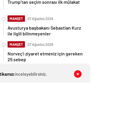
Trump’tan seçim sonrası ilk mülakat
MANŞET
07 Ağustos 2026
Avusturya başbakanı Sebastian Kurz
ile ilgili bilinmeyenler
MANŞET
07 Ağustos 2026
Norveç’i ziyaret etmeniz için gereken
25 sebep
MANŞET
07 Ağustos 2026
itikamızı
inceleyebilirsiniz.
Kış Alışverişlerinde Tasarruf Etmenin
Yolları
MANŞET
07 Ağustos 2026
Pijama Alırken Nelere Dikkat Edilmeli?
MAGAZİN VİDEO
07 Ağustos 2026