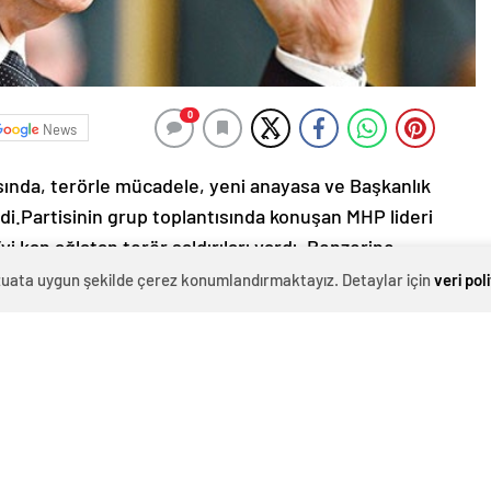
0
News
ısında, terörle mücadele, yeni anayasa ve Başkanlık
i.Partisinin grup toplantısında konuşan MHP lideri
i kan ağlatan terör saldırıları vardı. Benzerine
Türkiye’ye taşındığına dikkat çeken Bahçeli, hükümete
evzuata uygun şekilde çerez konumlandırmaktayız. Detaylar için
veri pol
k ettikleri dersi vermek hükümetin namus borcudur.
linizi çabuk tutunuz. Türk milletini infazla
il etmek vatan görevidir.
” dedi.
ı söyleyen Bahçeli, Başkanlık sistemi içinse net
Parti bir anayasa hazırlığı varsa, mutabık kalınan
melidir. Vekiller vicdanlarıyla oy kullanacaklardır. Bu