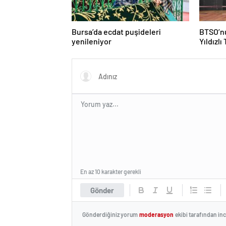
Bursa’da ecdat puşideleri
BTSO’nu
yenileniyor
Yıldızlı
En az 10 karakter gerekli
Gönder
Gönderdiğiniz yorum
moderasyon
ekibi tarafından in