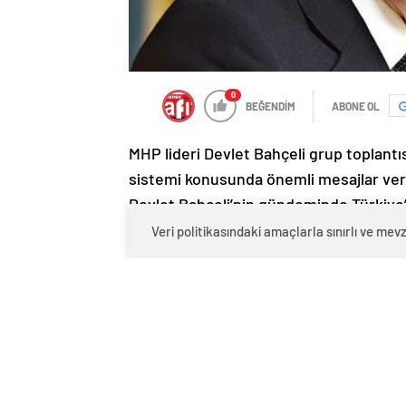
0
BEĞENDİM
ABONE OL
MHP lideri Devlet Bahçeli grup toplant
sistemi konusunda önemli mesajlar verd
Devlet Bahçeli’nin gündeminde Türkiye’y
Ortadoğu’da görülen saldırıların artık 
Veri politikasındaki amaçlarla sınırlı ve m
çağrıda bulunarak “
Terör sevicilere ha
Sayın Cumhurbaşkanı, Sayın Başbakan e
görevlendirilmiş terör cellatlarını, rez
MHP’nin yeni anayasaya olumlu baktığın
konuştu:
Önümüzde iki seçenek var. AK 
diğer maddelerle birlikte TBMM’ye getir