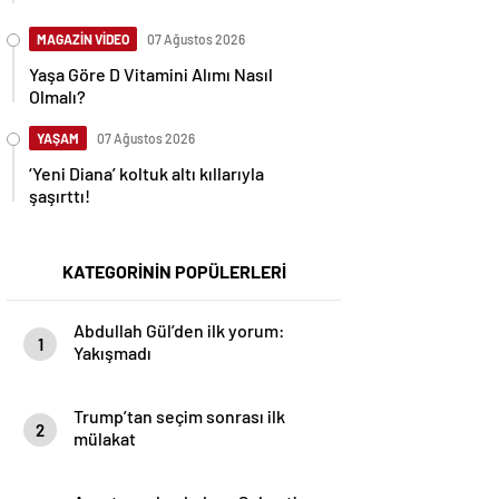
MAGAZİN VİDEO
07 Ağustos 2026
Yaşa Göre D Vitamini Alımı Nasıl
Olmalı?
YAŞAM
07 Ağustos 2026
‘Yeni Diana’ koltuk altı kıllarıyla
şaşırttı!
KATEGORİNİN POPÜLERLERİ
Abdullah Gül’den ilk yorum:
1
Yakışmadı
Trump’tan seçim sonrası ilk
2
mülakat