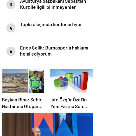
Avusturya başbakanı Sebastian
3
Kurz ile ilgili bilinmeyenler
Toplu ulaşımda konfor artıyor
4
Enes Çelik: Bursaspor’a hakkımı
5
helal ediyorum
Başkan Biba: Şehir
İşte Özgür Özel’in
Hastanesi Otoparkı
Yeni Partisi Son
Bu Ay Hizmete
Anket !
Açılacak