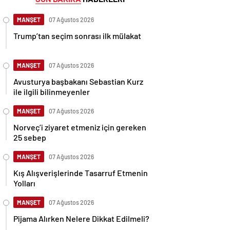
MANŞET
07 Ağustos 2026
Trump’tan seçim sonrası ilk mülakat
MANŞET
07 Ağustos 2026
Avusturya başbakanı Sebastian Kurz
ile ilgili bilinmeyenler
MANŞET
07 Ağustos 2026
Norveç’i ziyaret etmeniz için gereken
25 sebep
MANŞET
07 Ağustos 2026
Kış Alışverişlerinde Tasarruf Etmenin
Yolları
MANŞET
07 Ağustos 2026
Pijama Alırken Nelere Dikkat Edilmeli?