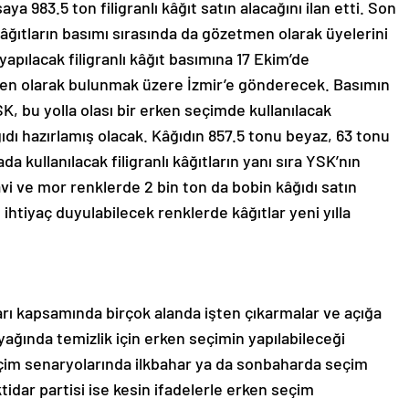
aya 983.5 ton filigranlı kâğıt satın alacağını ilan etti. Son
âğıtların basımı sırasında da gözetmen olarak üyelerini
apılacak filigranlı kâğıt basımına 17 Ekim’de
men olarak bulunmak üzere İzmir’e gönderecek. Basımın
, bu yolla olası bir erken seçimde kullanılacak
ağıdı hazırlamış olacak. Kâğıdın 857.5 tonu beyaz, 63 tonu
a kullanılacak filigranlı kâğıtların yanı sıra YSK’nın
vi ve mor renklerde 2 bin ton da bobin kâğıdı satın
 ihtiyaç duyulabilecek renklerde kâğıtlar yeni yılla
rı kapsamında birçok alanda işten çıkarmalar ve açığa
yağında temizlik için erken seçimin yapılabileceği
çim senaryolarında ilkbahar ya da sonbaharda seçim
ktidar partisi ise kesin ifadelerle erken seçim