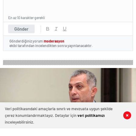
En az 10 karakter gerekli
Gönder
Gönderdiğiniz yorum
moderasyon
ekibi tarafından incelendikten sonra yayınlanacaktır.
Veri politikasındaki amaçlarla sınırlı ve mevzuata uygun şekilde
çerez konumlandırmaktayız. Detaylar için
veri politikamızı
0
0
0
0
inceleyebilirsiniz.