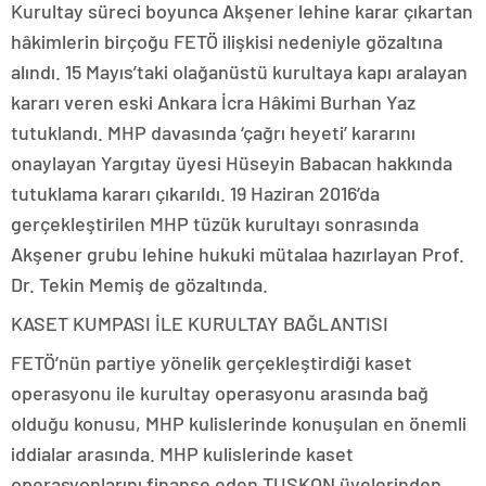
Kurultay süreci boyunca Akşener lehine karar çıkartan
hâkimlerin birçoğu FETÖ ilişkisi nedeniyle gözaltına
alındı. 15 Mayıs’taki olağanüstü kurultaya kapı aralayan
kararı veren eski Ankara İcra Hâkimi Burhan Yaz
tutuklandı. MHP davasında ‘çağrı heyeti’ kararını
onaylayan Yargıtay üyesi Hüseyin Babacan hakkında
tutuklama kararı çıkarıldı. 19 Haziran 2016’da
gerçekleştirilen MHP tüzük kurultayı sonrasında
Akşener grubu lehine hukuki mütalaa hazırlayan Prof.
Dr. Tekin Memiş de gözaltında.
KASET KUMPASI İLE KURULTAY BAĞLANTISI
FETÖ’nün partiye yönelik gerçekleştirdiği kaset
operasyonu ile kurultay operasyonu arasında bağ
olduğu konusu, MHP kulislerinde konuşulan en önemli
iddialar arasında. MHP kulislerinde kaset
operasyonlarını finanse eden TUSKON üyelerinden