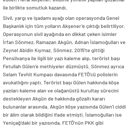
ile birlikte somutluk kazandı.
Sivil, yargı ve işadamı ayağı olan operasyonda Genel
Başkanlık için tüm yolların Akşener’e çıktığı belirtiliyor.
Operasyonun sivil ayağında en dikkat çeken isimler
İrfan Sönmez, Ramazan Akgün, Adnan İslamoğulları ve
Zeynel Abidin Kıymaz. Sönmez, 2015’te gittiği
Pensilvanya ile ilgili bir yazı kaleme alıp, terörist başı
Fetullah Gülen’e methiyeler düzmüştü. Sönmez ayrıca
Selam Tevhit Kumpası davasında FETÖ’cü polislerin
avukatlığını yaptı. Terörist başı Gülen hakkında köşe
yazıları kaleme alan ve olağanüstü kurultay sürecini
destekleyen Akgün de hakkında gözaltı kararı
bulunanlar arasında. Akgün köşe yazısında Gülen’i ciddi
bir âlim olarak bildiğini ifade etmişti. İslamoğulları ise
Yeniçağ’daki bir yazısında, FETÖ’nün PKK gibi