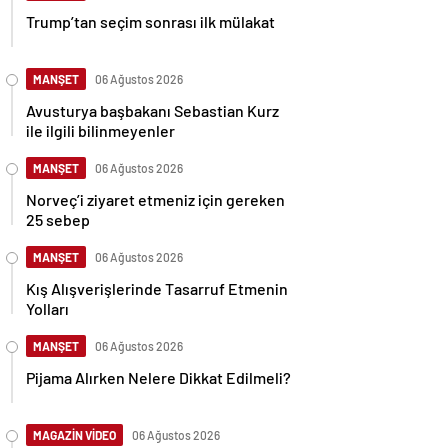
Trump’tan seçim sonrası ilk mülakat
MANŞET
06 Ağustos 2026
Avusturya başbakanı Sebastian Kurz
ile ilgili bilinmeyenler
MANŞET
06 Ağustos 2026
Norveç’i ziyaret etmeniz için gereken
25 sebep
MANŞET
06 Ağustos 2026
Kış Alışverişlerinde Tasarruf Etmenin
Yolları
MANŞET
06 Ağustos 2026
Pijama Alırken Nelere Dikkat Edilmeli?
MAGAZİN VİDEO
06 Ağustos 2026