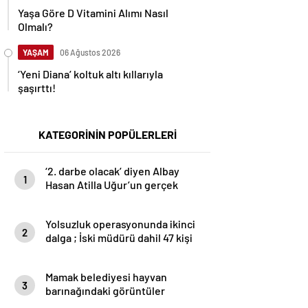
Yaşa Göre D Vitamini Alımı Nasıl
Olmalı?
YAŞAM
06 Ağustos 2026
‘Yeni Diana’ koltuk altı kıllarıyla
şaşırttı!
KATEGORİNİN POPÜLERLERİ
‘2. darbe olacak’ diyen Albay
1
Hasan Atilla Uğur’un gerçek
yüzü ortaya çıktı
Yolsuzluk operasyonunda ikinci
2
dalga ; İski müdürü dahil 47 kişi
gözaltına alındı
Mamak belediyesi hayvan
3
barınağındaki görüntüler
vicdanları kanattı