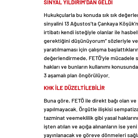
SİNYAL YILDIRIM’DAN GELDİ
Hukukçularla bu konuda sık sık değerle
sinyalini 13 Ağustos’ta Çankaya Köşük’n
irtibatı kendi isteğiyle olanlar ile hasb
gerektiğini düşünüyorum” sözleriyle ve
yaratılmaması için çalışma başlattıkların
değerlendirmede, FETÖ’yle mücadele sür
hakları ve bunların kullanımı konusunda 
3 aşamalı plan öngörülüyor.
KHK İLE DÜZELTİLEBİLİR
Buna göre, FETÖ ile direkt bağı olan ve d
yapılmayacak. Örgütle ilişkisi sempat
tazminat veemeklilik gibi yasal hakların
işten atılan ve açığa alınanların ise ye
yayınlanacak ve göreve dönmeleri sağla