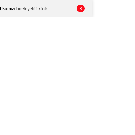
MANŞET
06 Ağustos 2026
itikamızı
inceleyebilirsiniz.
Kış Alışverişlerinde Tasarruf Etmenin
Yolları
MANŞET
06 Ağustos 2026
Pijama Alırken Nelere Dikkat Edilmeli?
MAGAZİN VİDEO
06 Ağustos 2026
Yaşa Göre D Vitamini Alımı Nasıl
Olmalı?
YAŞAM
06 Ağustos 2026
‘Yeni Diana’ koltuk altı kıllarıyla
şaşırttı!
KATEGORİNİN POPÜLERLERİ