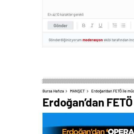
En az 10 karakter gerekli
Gönder
Gönderdiğiniz yorum
moderasyon
ekibi tarafından in
Bursa Hafıza
MANŞET
Erdoğan’dan FETÖ ile müc
Erdoğan’dan FETÖ i