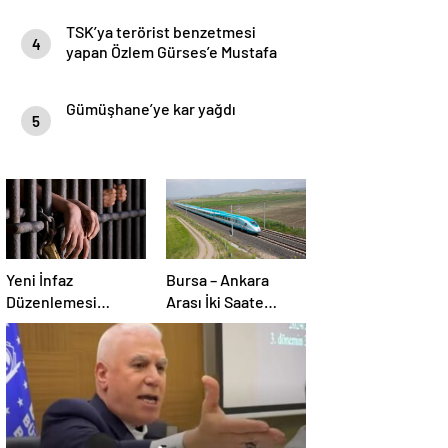
TSK’ya terörist benzetmesi
4
yapan Özlem Gürses’e Mustafa
Bozbey sahip çıktı
Gümüşhane’ye kar yağdı
5
Yeni İnfaz
Bursa – Ankara
Düzenlemesi
Arası İki Saate
geliyor!
İnecek