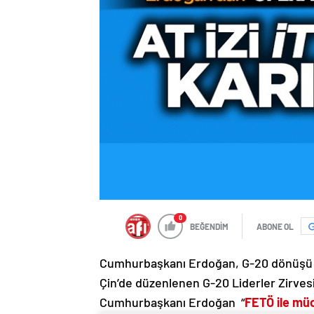
0
BEĞENDİM
ABONE OL
Cumhurbaşkanı Erdoğan, G-20 dönüşü FET
Çin’de düzenlenen G-20 Liderler Zirvesi
Cumhurbaşkanı Erdoğan “
FETÖ ile müc