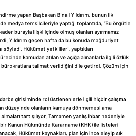
ndirme yapan Başbakan Binali Yıldırım, bunun ilk
de medya temsilcileriyle yaptığı toplantıda, “Bu örgütle
elkader burayla ilişki içinde olmuş olanları ayırmamız
rdi. Yıldırım geçen hafta da bu konuda mağduriyet
ı söyledi. Hükümet yetkilileri, yaptıkları
ecinde kamudan atılan ve açığa alınanlarla ilgili özlük
bürokratlara talimat verildiğini dile getirdi. Çözüm için
arbe girişiminde rol üstlenenlerle ilgili hiçbir çalışma
izan düzeyinde olanların kamuya dönmemesi ama
ı almaları tartışılıyor. Tamamen yanlış ihbar nedeniyle
ni bir Kanun Hükmünde Kararname (KHK) ile listeleri
nacak. Hükümet kaynakları, plan için ince eleyip sık