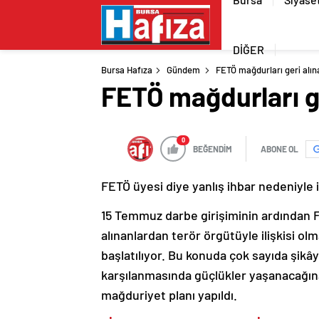
DİĞER
Bursa Hafıza
Gündem
FETÖ mağdurları geri alı
FETÖ mağdurları g
0
BEĞENDİM
ABONE OL
FETÖ üyesi diye yanlış ihbar nedeniyle 
15 Temmuz darbe girişiminin ardından F
alınanlardan terör örgütüyle ilişkisi ol
başlatılıyor. Bu konuda çok sayıda şikâ
karşılanmasında güçlükler yaşanacağına
mağduriyet planı yapıldı.