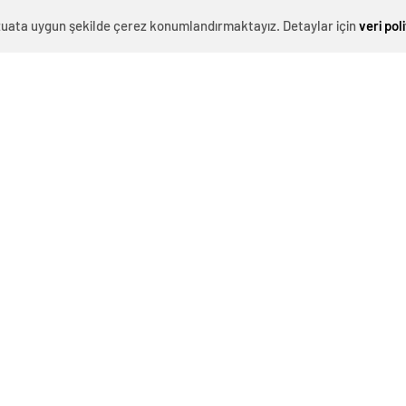
ğu, yanlış insanların gönderildiği söyleniyor”
iddiasına
evzuata uygun şekilde çerez konumlandırmaktayız. Detaylar için
veri pol
K LAZIM”
da söyleyebilirler. Ama şu var ki at izi, it izine
da nasılsa tutar’
diyenler var. Bazıları böyle yapıyor.
ında bu çok var. Bazen fırsat bulduğumda tv’leri
çladıkları o insanın bu işle hiç alakası yok. Ama o insana
lardan uzak durmak lazım.
lel yapı
terör örgütü