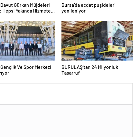
Davut Gürkan Müjdeleri
Bursa’da ecdat puşideleri
ı: Hepsi Yakında Hizmete
yenileniyor
!
lik Ve Spor Merkezi
BURULAŞ’tan 24 Milyonluk
yıyor
Tasarruf