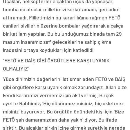
Uçaklar, helikopterler alçaktan uçuş da yapsaşar,
bomba da atsalar milletimizi korkutamadı, geri adım
attıramadı. Milletimizin bu kararlılığına rağmen FETÖ
canileri sivillerin üzerine bombalar yağdırarak alçakça
bir katliam yaptılar. Bu bulunduğumuz binada tam 29
masum insanımız sırf geleceklerine sahip çıkma
iradesini ortaya koydukları için katledildi.
“FETÖ VE DAİŞ GİBİ ÖRGÜTLERE KARŞI UYANIK
OLMALIYIZ”
Yüce dinimizin değerlerini istismar eden FETÖ ve DAİŞ
gibi örgütlere karşı uyanık olmak zorundayız. Allah bize
kendi kararımızı vermemiz için akıl vermiş. Birçok
ayette Rabbimiz, ‘Hiç düşünmez misiniz, hiç akletmez
misiniz’ buyuruyor. Bu örgütün önündeki kişi için ‘Bize
FETÖ şah damarımızdan daha yakın’ diyor. Bu ifade
şirktir. Bu alçaklar şirkin içine girmek suretiyle nerede