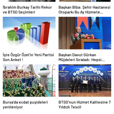
İbrahim Burkay Tarihi Rekor
Başkan Biba: Şehir Hastanesi
ve BTSO Seçimleri
Otoparkı Bu Ay Hizmete
Açılacak
İşte Özgür Özel’in Yeni Partisi
Başkan Davut Gürkan
Son Anket !
Müjdeleri Sıraladı: Hepsi
Yakında Hizmete Giriyor !
Bursa’da ecdat puşideleri
BTSO’nun Hizmet Kalitesine 7
yenileniyor
Yıldızlı Tescil