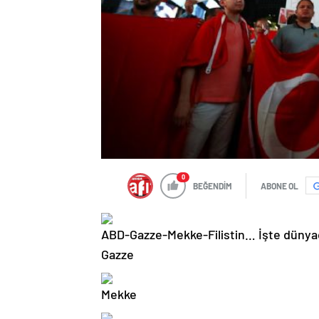
0
BEĞENDİM
ABONE OL
ABD-Gazze-Mekke-Filistin… İşte dünyad
Gazze
Mekke