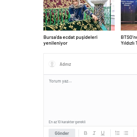
Bursa’da ecdat puşideleri
BTSO’nu
yenileniyor
Yıldızlı
En az 10 karakter gerekli
Gönder