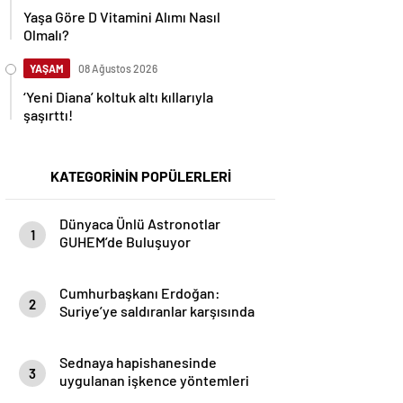
Yaşa Göre D Vitamini Alımı Nasıl
Olmalı?
YAŞAM
08 Ağustos 2026
‘Yeni Diana’ koltuk altı kıllarıyla
şaşırttı!
KATEGORİNİN POPÜLERLERİ
Dünyaca Ünlü Astronotlar
1
GUHEM’de Buluşuyor
Cumhurbaşkanı Erdoğan:
2
Suriye’ye saldıranlar karşısında
bizi bulacak
Sednaya hapishanesinde
3
uygulanan işkence yöntemleri
ortaya çıktı!