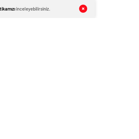
MANŞET
08 Ağustos 2026
itikamızı
inceleyebilirsiniz.
Kış Alışverişlerinde Tasarruf Etmenin
Yolları
MANŞET
08 Ağustos 2026
Pijama Alırken Nelere Dikkat Edilmeli?
MAGAZİN VİDEO
08 Ağustos 2026
Yaşa Göre D Vitamini Alımı Nasıl
Olmalı?
YAŞAM
08 Ağustos 2026
‘Yeni Diana’ koltuk altı kıllarıyla
şaşırttı!
KATEGORİNİN POPÜLERLERİ