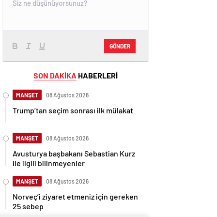
GÖNDER
SON DAKİKA
HABERLERİ
MANŞET
08 Ağustos 2026
Trump’tan seçim sonrası ilk mülakat
MANŞET
08 Ağustos 2026
Avusturya başbakanı Sebastian Kurz
ile ilgili bilinmeyenler
MANŞET
08 Ağustos 2026
Norveç’i ziyaret etmeniz için gereken
25 sebep