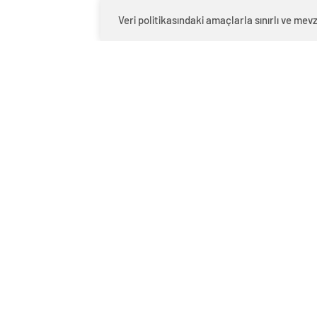
rildiğini belirterek toplantı yapmak i
Veri politikasındaki amaçlarla sınırlı ve m
Tümgeneral Seyfullah Saldık, “Ben ka
diyerek Albay Yurdakul Akkuş’u dışarı ç
Tümgeneral Saldık daha sonra Bursa Val
Komutanı Albay Yurdakul Akkuş’un gözal
Albay Yurdakul Akkuş, Osmangazi Liçe J
ekiplerine teslim edildi.
Bursa’da yaklaşık iki yıldır görev yapan
darbe