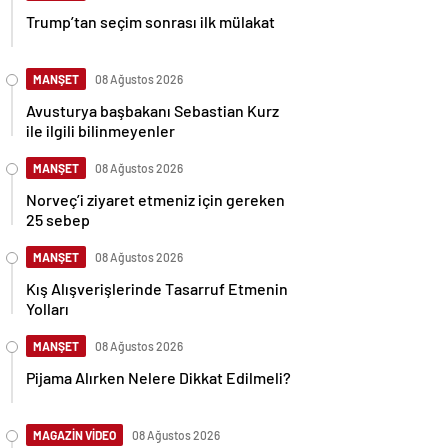
Trump’tan seçim sonrası ilk mülakat
MANŞET
08 Ağustos 2026
Avusturya başbakanı Sebastian Kurz
ile ilgili bilinmeyenler
MANŞET
08 Ağustos 2026
Norveç’i ziyaret etmeniz için gereken
25 sebep
MANŞET
08 Ağustos 2026
Kış Alışverişlerinde Tasarruf Etmenin
Yolları
MANŞET
08 Ağustos 2026
Pijama Alırken Nelere Dikkat Edilmeli?
MAGAZİN VİDEO
08 Ağustos 2026