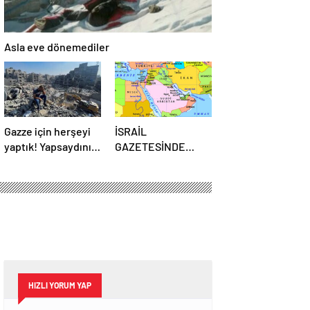
Asla eve dönemediler
Gazze için herşeyi
İSRAİL
yaptık! Yapsaydınız
GAZETESİNDE
ölmezdik…
ÇIKAN YAZI:
ERDOGAN’IN
GERÇEK HEDEFİ
HIZLI YORUM YAP