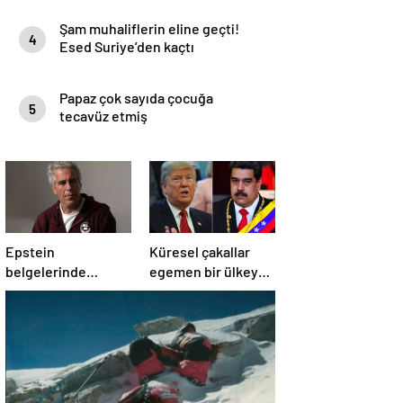
Şam muhaliflerin eline geçti!
4
Esed Suriye’den kaçtı
Papaz çok sayıda çocuğa
5
tecavüz etmiş
Epstein
Küresel çakallar
belgelerinde
egemen bir ülkeye
Bağlantıları Ortaya
daha çöktü…
Çıktı! 8 yıl sonra
itiraf!