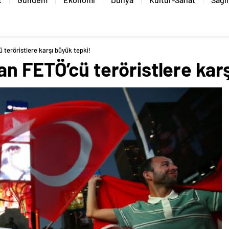
 teröristlere karşı büyük tepki!
n FETÖ’cü teröristlere karş