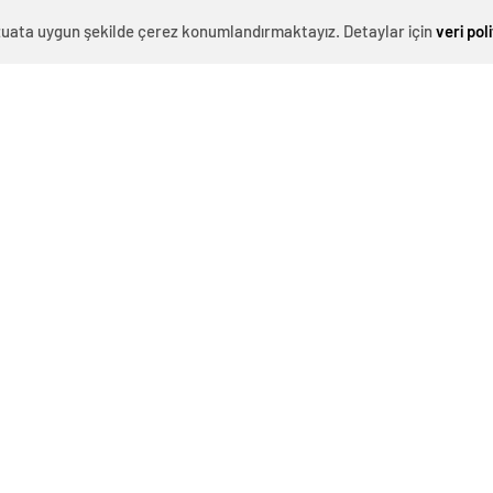
stedi. Bu sırada devreye giren Jandarma Bölge Komutanı
evzuata uygun şekilde çerez konumlandırmaktayız. Detaylar için
veri pol
nunsuz emri tanımıyorum. Burada sorumluluk bende”
ıkardı.
isi İzzettin Küçük ile görüştükten sonra İl Jandarma
tına alınması talimatını verdi. Bu gelişmenin ardından
andarma Komutanlığı’nda gözaltına aldı. Ardından polis
 Albay Yurdakul Akkuş’un tayini Ankara’ya çıkmıştı.