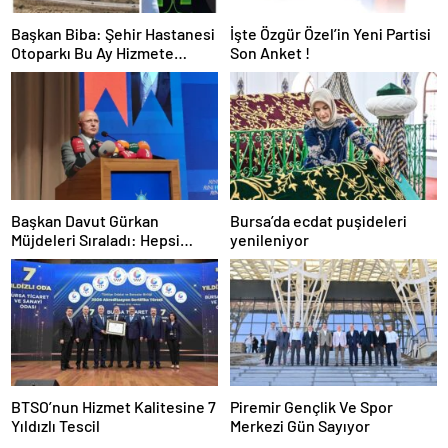
Başkan Biba: Şehir Hastanesi
İşte Özgür Özel’in Yeni Partisi
Otoparkı Bu Ay Hizmete
Son Anket !
Açılacak
Başkan Davut Gürkan
Bursa’da ecdat puşideleri
Müjdeleri Sıraladı: Hepsi
yenileniyor
Yakında Hizmete Giriyor !
BTSO’nun Hizmet Kalitesine 7
Piremir Gençlik Ve Spor
Yıldızlı Tescil
Merkezi Gün Sayıyor