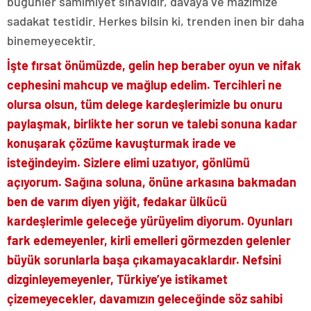
bugünler samimiyet sınavıdır, davaya ve mazimize
sadakat testidir. Herkes bilsin ki, trenden inen bir daha
binemeyecektir.
İşte fırsat önümüzde, gelin hep beraber oyun ve nifak
cephesini mahcup ve mağlup edelim. Tercihleri ne
olursa olsun, tüm delege kardeşlerimizle bu onuru
paylaşmak, birlikte her sorun ve talebi sonuna kadar
konuşarak çözüme kavuşturmak irade ve
isteğindeyim. Sizlere elimi uzatıyor, gönlümü
açıyorum. Sağına soluna, önüne arkasına bakmadan
ben de varım diyen yiğit, fedakar ülkücü
kardeşlerimle geleceğe yürüyelim diyorum. Oyunları
fark edemeyenler, kirli emelleri görmezden gelenler
büyük sorunlarla başa çıkamayacaklardır. Nefsini
dizginleyemeyenler, Türkiye’ye istikamet
çizemeyecekler, davamızın geleceğinde söz sahibi