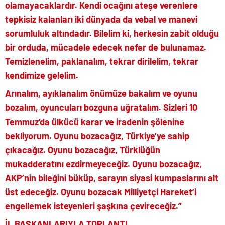
olamayacaklardır. Kendi ocağını ateşe verenlere
tepkisiz kalanları iki dünyada da vebal ve manevi
sorumluluk altındadır. Bilelim ki, herkesin zabit olduğu
bir orduda, mücadele edecek nefer de bulunamaz.
Temizlenelim, paklanalım, tekrar dirilelim, tekrar
kendimize gelelim.
Arınalım, ayıklanalım önümüze bakalım ve oyunu
bozalım, oyuncuları bozguna uğratalım. Sizleri 10
Temmuz’da ülkücü karar ve iradenin şölenine
bekliyorum. Oyunu bozacağız, Türkiye’ye sahip
çıkacağız. Oyunu bozacağız, Türklüğün
mukadderatını ezdirmeyeceğiz. Oyunu bozacağız,
AKP’nin bileğini büküp, sarayın siyasi kumpaslarını alt
üst edeceğiz. Oyunu bozacak Milliyetçi Hareket’i
engellemek isteyenleri şaşkına çevireceğiz.”
İL BAŞKANLARIYLA TOPLANTI