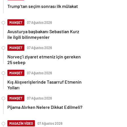
Trump’tan seçim sonrası ilk mülakat
MANŞET
07 Ağustos 2026
Avusturya başbakanı Sebastian Kurz
ile ilgili bilinmeyenler
MANŞET
07 Ağustos 2026
Norveç’i ziyaret etmeniz için gereken
25 sebep
MANŞET
07 Ağustos 2026
Kış Alışverişlerinde Tasarruf Etmenin
Yolları
MANŞET
07 Ağustos 2026
Pijama Alırken Nelere Dikkat Edilmeli?
MAGAZİN VİDEO
07 Ağustos 2026