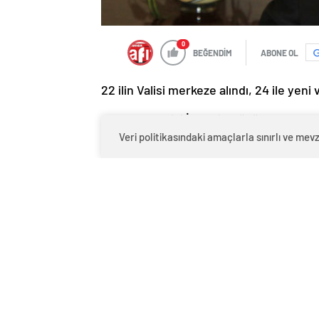
0
BEĞENDİM
ABONE OL
22 ilin Valisi merkeze alındı, 24 ile yeni v
Şanlıurfa Valisi İzzettin Küçük Bursa Val
Veri politikasındaki amaçlarla sınırlı ve m
oldu.
Valiler Kararnamesi imzalandı. Kararnam
atandı. 26 ilin valisi de kendi aralarında 