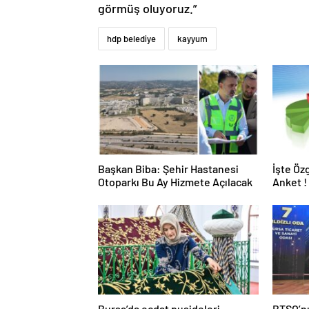
görmüş oluyoruz.”
hdp belediye
kayyum
Başkan Biba: Şehir Hastanesi
İşte Öz
Otoparkı Bu Ay Hizmete Açılacak
Anket !
Bursa’da ecdat puşideleri
BTSO’nu