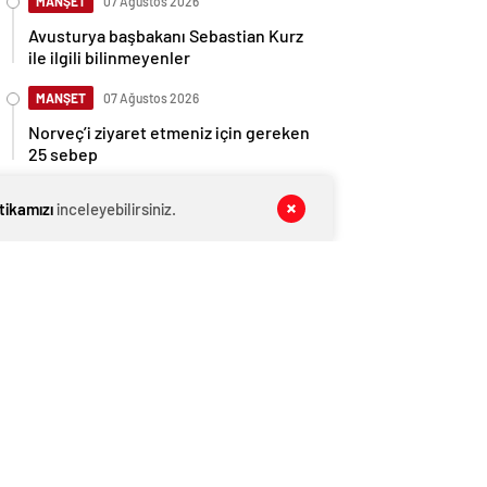
MANŞET
07 Ağustos 2026
Avusturya başbakanı Sebastian Kurz
ile ilgili bilinmeyenler
MANŞET
07 Ağustos 2026
Norveç’i ziyaret etmeniz için gereken
25 sebep
MANŞET
07 Ağustos 2026
itikamızı
inceleyebilirsiniz.
Kış Alışverişlerinde Tasarruf Etmenin
Yolları
MANŞET
07 Ağustos 2026
Pijama Alırken Nelere Dikkat Edilmeli?
MAGAZİN VİDEO
07 Ağustos 2026
Yaşa Göre D Vitamini Alımı Nasıl
Olmalı?
YAŞAM
07 Ağustos 2026