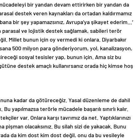
 mücadeleyi bir yandan devam ettirirken bir yandan da
parasal destek veren kaynakları da ortadan kaldırmamız
m, bana bir şey yapamazsınız, Avrupa’ya şikayet ederim…’
n parasal ve lojistik destek sağlamak, sabileri terör
. Millet bunun için oy vermedi ki onlara. Diyarbakır
n sana 500 milyon para gönderiyorum, yol, kanalizasyon,
çireceği sosyal tesisler yap, bunun için. Ama siz bu
gütüne destek amaçlı kullanırsanız orada hiç kimse hoş
onuna kadar da götüreceğiz. Yasal düzenleme de dahil
k. Bu yapılmazsa terörle mücadele başarılı sınırlı kalır.
tekçiler var. Onlara karşı tavrımız da net. Yaptıklarınızı
na pişman olacaksınız. Bu silah sizi de yakacak. Bunu
rada da kim dost kim dost değil, onu da bu vesileyle