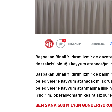
0
BEĞENDİM
ABONE OL
Başbakan Binali Yıldırım İzmir’de gazetec
destekçisi olduğu kayyum atanacağını s
Başbakan Binali Yıldırım İzmir’de basın 
belediyelere kayyum atanacak mı sorusu
belediyelere kayyum atanmasına ilişkin 
Yıldırım, operasyonların kesintisiz süre
BEN SANA 500 MİLYON GÖNDERİYORU