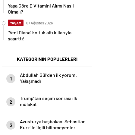
Yaşa Göre D Vitamini Alımı Nasıl
Olmalı?
YAŞAM
07 Ağustos 2026
‘Yeni Diana’ koltuk altı kıllarıyla
şaşırttı!
KATEGORİNİN POPÜLERLERİ
Abdullah Gül’den ilk yorum:
1
Yakışmadı
Trump’tan seçim sonrası ilk
2
mülakat
Avusturya başbakanı Sebastian
3
Kurz ile ilgili bilinmeyenler