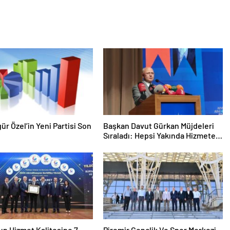
gür Özel’in Yeni Partisi Son
Başkan Davut Gürkan Müjdeleri
Sıraladı: Hepsi Yakında Hizmete
Giriyor !
n Hizmet Kalitesine 7
Piremir Gençlik Ve Spor Merkezi