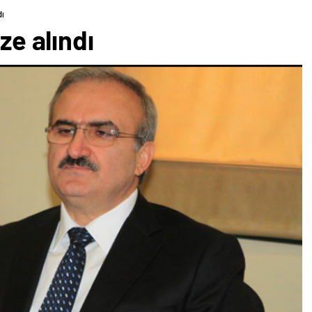
dı
ze alındı