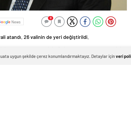
0
News
ali atandı. 26 valinin de yeri değiştirildi.
isi olurken, Bursa Valisi Münir Karaloğlu Antalya Valisi
evzuata uygun şekilde çerez konumlandırmaktayız. Detaylar için
veri pol
eye göre, 22 vali merkeze alınırken, 24 ile yeni vali
yer değiştirdi.