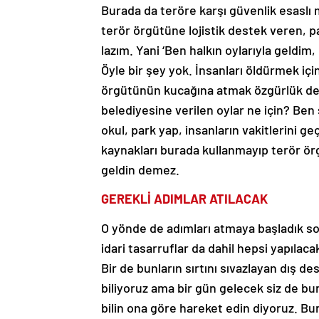
Burada da teröre karşı güvenlik esaslı
terör örgütüne lojistik destek veren, 
lazım. Yani ‘Ben halkın oylarıyla geldi
Öyle bir şey yok. İnsanları öldürmek içi
örgütünün kucağına atmak özgürlük değil
belediyesine verilen oylar ne için? Be
okul, park yap, insanların vakitlerini ge
kaynakları burada kullanmayıp terör ör
geldin demez.
GEREKLİ ADIMLAR ATILACAK
O yönde de adımları atmaya başladık s
idari tasarruflar da dahil hepsi yapılaca
Bir de bunların sırtını sıvazlayan dış des
biliyoruz ama bir gün gelecek siz de bu
bilin ona göre hareket edin diyoruz. Bu