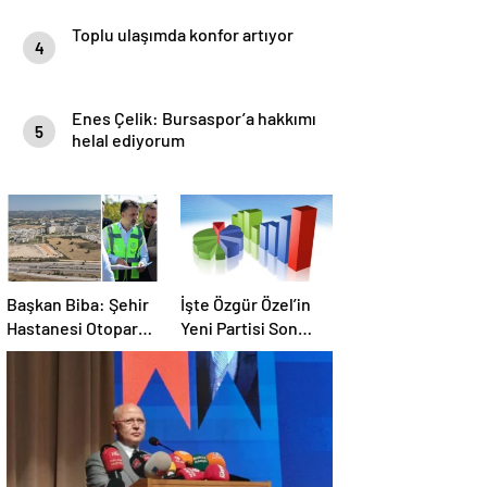
Toplu ulaşımda konfor artıyor
4
Enes Çelik: Bursaspor’a hakkımı
5
helal ediyorum
Başkan Biba: Şehir
İşte Özgür Özel’in
Hastanesi Otoparkı
Yeni Partisi Son
Bu Ay Hizmete
Anket !
Açılacak