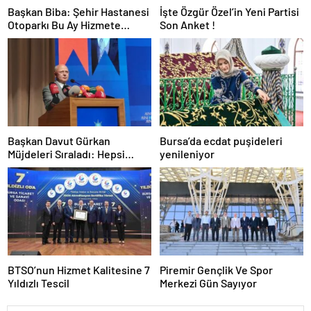
Başkan Biba: Şehir Hastanesi
İşte Özgür Özel’in Yeni Partisi
Otoparkı Bu Ay Hizmete
Son Anket !
Açılacak
Başkan Davut Gürkan
Bursa’da ecdat puşideleri
Müjdeleri Sıraladı: Hepsi
yenileniyor
Yakında Hizmete Giriyor !
BTSO’nun Hizmet Kalitesine 7
Piremir Gençlik Ve Spor
Yıldızlı Tescil
Merkezi Gün Sayıyor