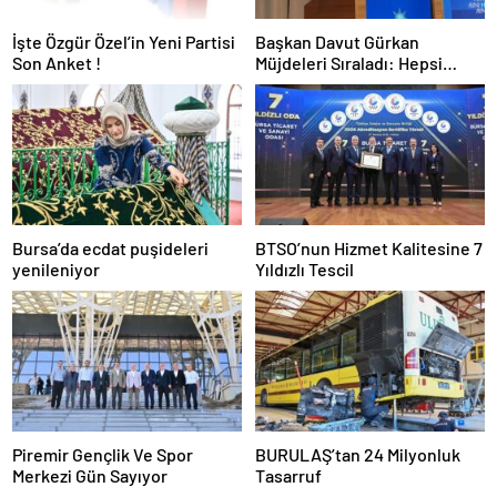
İşte Özgür Özel’in Yeni Partisi
Başkan Davut Gürkan
Son Anket !
Müjdeleri Sıraladı: Hepsi
Yakında Hizmete Giriyor !
Bursa’da ecdat puşideleri
BTSO’nun Hizmet Kalitesine 7
yenileniyor
Yıldızlı Tescil
Piremir Gençlik Ve Spor
BURULAŞ’tan 24 Milyonluk
Merkezi Gün Sayıyor
Tasarruf