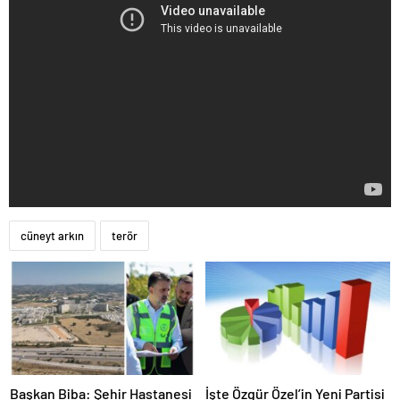
cüneyt arkın
terör
Başkan Biba: Şehir Hastanesi
İşte Özgür Özel’in Yeni Partisi