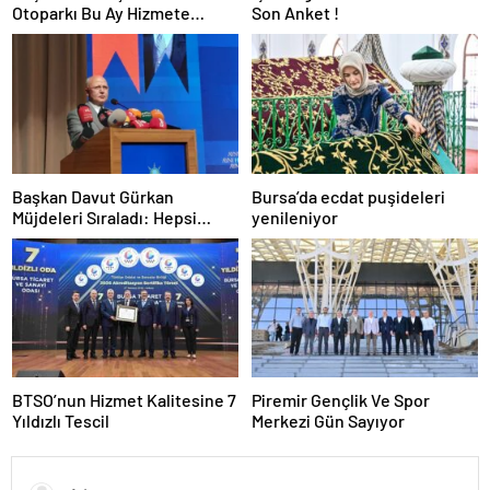
Otoparkı Bu Ay Hizmete
Son Anket !
Açılacak
Başkan Davut Gürkan
Bursa’da ecdat puşideleri
Müjdeleri Sıraladı: Hepsi
yenileniyor
Yakında Hizmete Giriyor !
BTSO’nun Hizmet Kalitesine 7
Piremir Gençlik Ve Spor
Yıldızlı Tescil
Merkezi Gün Sayıyor