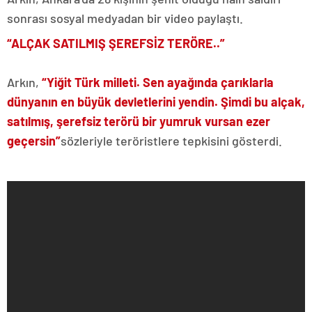
sonrası sosyal medyadan bir video paylaştı.
“ALÇAK SATILMIŞ ŞEREFSİZ TERÖRE..”
Arkın,
“Yiğit Türk milleti. Sen ayağında çarıklarla
dünyanın en büyük devletlerini yendin. Şimdi bu alçak,
satılmış, şerefsiz terörü bir yumruk vursan ezer
geçersin”
sözleriyle teröristlere tepkisini gösterdi.