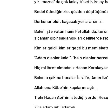
yıkılmazsa” da çok kolay tüketir, kolay h
Bedel ödediğinizle, gözden düştüğünüzle ka
Derkenar olur, kaçacak yer ararsınız.
Bakın işte vatan haini Fetullah da, terö
sıçanlar gibi” saklandıkları deliklerde r
Kimler geldi, kimler geçti bu memleke
“Adam olanlar kaldı”, “hain olanlar harca
Hiç mi ibret almadınız Hasan Karakaya’
Bakın o çakma hocalar İsrail’e, Amerik
Allah ona Kâbe’nin kapılarını açtı…
Tıpkı Hasan Abi’nin istediği yerde, Resu
Zira adam gibi adamdı.