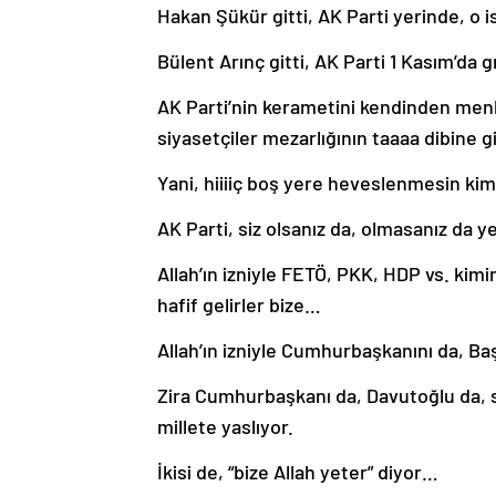
Hakan Şükür gitti, AK Parti yerinde, o i
Bülent Arınç gitti, AK Parti 1 Kasım’da
AK Parti’nin kerametini kendinden menku
siyasetçiler mezarlığının taaaa dibine gi
Yani, hiiiiç boş yere heveslenmesin k
AK Parti, siz olsanız da, olmasanız da y
Allah’ın izniyle FETÖ, PKK, HDP vs. kimi
hafif gelirler bize…
Allah’ın izniyle Cumhurbaşkanını da, Ba
Zira Cumhurbaşkanı da, Davutoğlu da, sır
millete yaslıyor.
İkisi de, “bize Allah yeter” diyor…