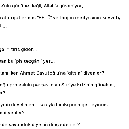
çe’nin gücüne değil, Allah’a güveniyor.
at örgütlerinin, “FETÖ” ve Doğan medyasının kuvveti,
ti…
gelir, tırıs gider…
n bu “pis tezgâhı” yer…
akanı iken Ahmet Davutoğlu’na “gitsin” diyenler?
doğu projesinin parçası olan Suriye krizinin günahını,
er?
 yedi düvelin entrikasıyla bir iki puan gerileyince,
in diyenler?
ede savunduk diye bizi linç edenler?