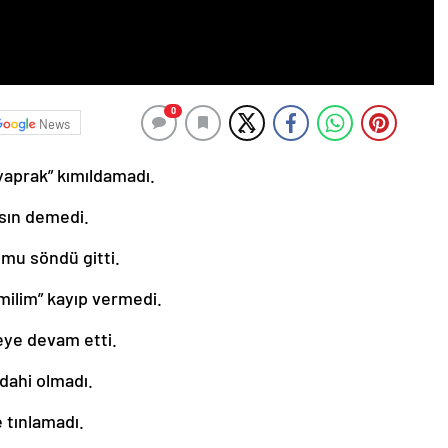
0
News
“yaprak” kımıldamadı.
ısın demedi.
mu söndü gitti.
“milim” kayıp vermedi.
eye devam etti.
n dahi olmadı.
e tınlamadı.