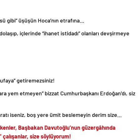
üsü gibi” üşüşün Hoca’nın etrafına…
dolaşıp, içlerinde “ihanet istidadı” olanları devşirmeye
tufaya” getiremezsiniz!
ara yem etmeyen” bizzat Cumhurbaşkanı Erdoğan’dı, siz
paratı iseniz, boş yere ümit beslemeyin derim size…
 çekenler, Başbakan Davutoğlu’nun güzergâhında
 çalışanlar, size söylüyorum!