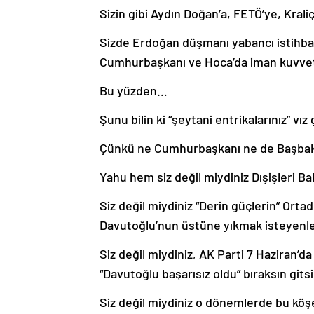
Sizin gibi Aydın Doğan’a, FETÖ’ye, Krali
Sizde Erdoğan düşmanı yabancı istihbar
Cumhurbaşkanı ve Hoca’da iman kuvve
Bu yüzden…
Şunu bilin ki “şeytani entrikalarınız” vız 
Çünkü ne Cumhurbaşkanı ne de Başbaka
Yahu hem siz değil miydiniz Dışişleri B
Siz değil miydiniz “Derin güçlerin” Orta
Davutoğlu’nun üstüne yıkmak isteyenl
Siz değil miydiniz, AK Parti 7 Haziran’da
“Davutoğlu başarısız oldu” bıraksın gits
Siz değil miydiniz o dönemlerde bu köş