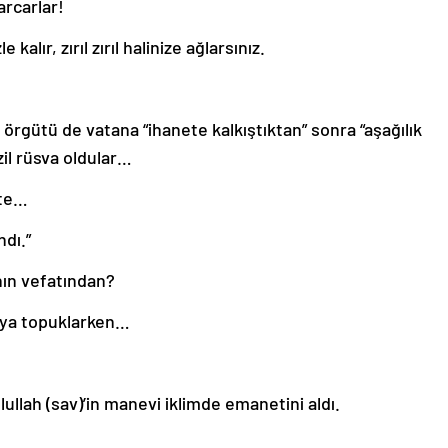
arcarlar!
lır, zırıl zırıl halinize ağlarsınız.
r örgütü de vatana “ihanete kalkıştıktan” sonra “aşağılık
ezil rüsva oldular…
tte…
ndı.”
nın vefatından?
a’ya topuklarken…
lullah (sav)’in manevi iklimde emanetini aldı.