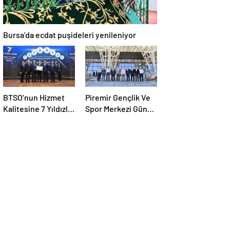
Bursa’da ecdat puşideleri yenileniyor
BTSO’nun Hizmet
Piremir Gençlik Ve
Kalitesine 7 Yıldızlı
Spor Merkezi Gün
Tescil
Sayıyor