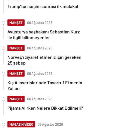
Trump’tan seçim sonrası ilk mülakat
MANŞET
06 Ağustos 2026
Avusturya başbakanı Sebastian Kurz
ile ilgili bilinmeyenler
MANŞET
06 Ağustos 2026
Norveç’i ziyaret etmeniz için gereken
25 sebep
MANŞET
06 Ağustos 2026
Kış Alışverişlerinde Tasarruf Etmenin
Yolları
MANŞET
06 Ağustos 2026
Pijama Alırken Nelere Dikkat Edilmeli?
MAGAZİN VİDEO
06 Ağustos 2026