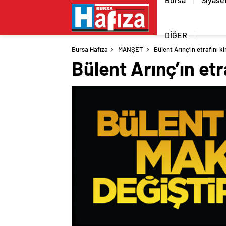
DİĞER
Bursa Hafıza
MANŞET
Bülent Arınç’ın etrafını 
Bülent Arınç’ın et