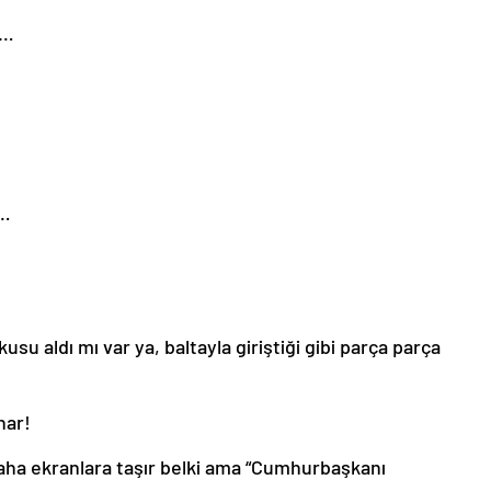
e…
r…
su aldı mı var ya, baltayla giriştiği gibi parça parça
nar!
aha ekranlara taşır belki ama “Cumhurbaşkanı