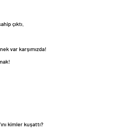
hip çıktı.
nek var karşımızda!
mak!
ını kimler kuşattı?