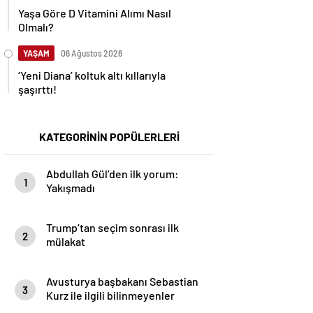
Yaşa Göre D Vitamini Alımı Nasıl
Olmalı?
YAŞAM
06 Ağustos 2026
‘Yeni Diana’ koltuk altı kıllarıyla
şaşırttı!
KATEGORİNİN POPÜLERLERİ
Abdullah Gül’den ilk yorum:
1
Yakışmadı
Trump’tan seçim sonrası ilk
2
mülakat
Avusturya başbakanı Sebastian
3
Kurz ile ilgili bilinmeyenler