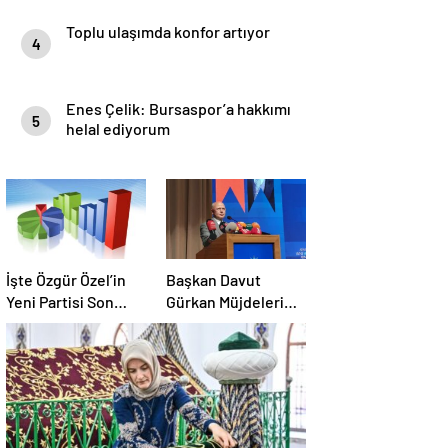
Toplu ulaşımda konfor artıyor
4
Enes Çelik: Bursaspor’a hakkımı
5
helal ediyorum
İşte Özgür Özel’in
Başkan Davut
Yeni Partisi Son
Gürkan Müjdeleri
Anket !
Sıraladı: Hepsi
Yakında Hizmete
Giriyor !