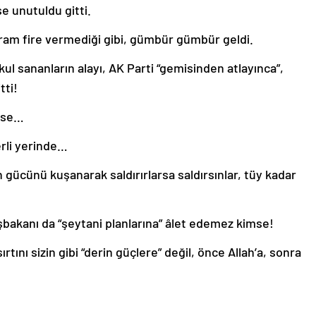
se unutuldu gitti.
 gram fire vermediği gibi, gümbür gümbür geldi.
l sananların alayı, AK Parti “gemisinden atlayınca”,
tti!
imse…
erli yerinde…
n gücünü kuşanarak saldırırlarsa saldırsınlar, tüy kadar
şbakanı da “şeytani planlarına” âlet edemez kimse!
tını sizin gibi “derin güçlere” değil, önce Allah’a, sonra