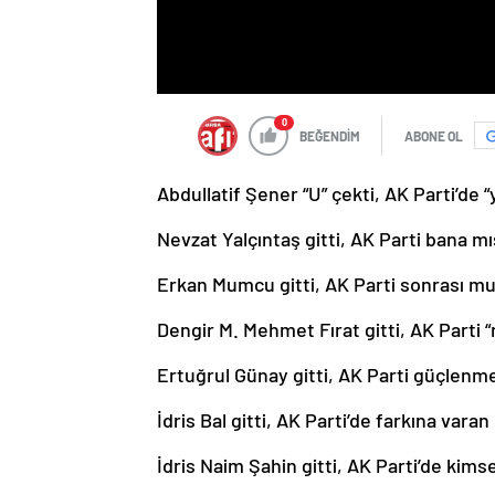
0
BEĞENDİM
ABONE OL
Abdullatif Şener “U” çekti, AK Parti’de 
Nevzat Yalçıntaş gitti, AK Parti bana m
Erkan Mumcu gitti, AK Parti sonrası mu
Dengir M. Mehmet Fırat gitti, AK Parti 
Ertuğrul Günay gitti, AK Parti güçlenm
İdris Bal gitti, AK Parti’de farkına vara
İdris Naim Şahin gitti, AK Parti’de kims