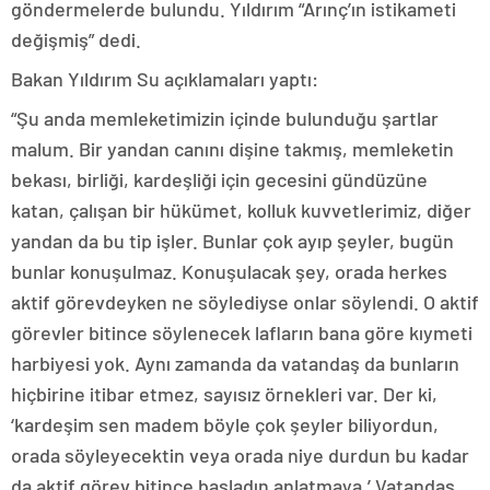
göndermelerde bulundu. Yıldırım “Arınç’ın istikameti
değişmiş” dedi.
Bakan Yıldırım Su açıklamaları yaptı:
“Şu anda memleketimizin içinde bulunduğu şartlar
malum. Bir yandan canını dişine takmış, memleketin
bekası, birliği, kardeşliği için gecesini gündüzüne
katan, çalışan bir hükümet, kolluk kuvvetlerimiz, diğer
yandan da bu tip işler. Bunlar çok ayıp şeyler, bugün
bunlar konuşulmaz. Konuşulacak şey, orada herkes
aktif görevdeyken ne söylediyse onlar söylendi. O aktif
görevler bitince söylenecek lafların bana göre kıymeti
harbiyesi yok. Aynı zamanda da vatandaş da bunların
hiçbirine itibar etmez, sayısız örnekleri var. Der ki,
‘kardeşim sen madem böyle çok şeyler biliyordun,
orada söyleyecektin veya orada niye durdun bu kadar
da aktif görev bitince başladın anlatmaya.’ Vatandaş