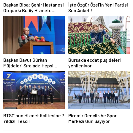
Başkan Biba: Şehir Hastanesi
İşte Özgür Özel’in Yeni Partisi
Otoparkı Bu Ay Hizmete
Son Anket !
Açılacak
Başkan Davut Gürkan
Bursa’da ecdat puşideleri
Müjdeleri Sıraladı: Hepsi
yenileniyor
Yakında Hizmete Giriyor !
BTSO’nun Hizmet Kalitesine 7
Piremir Gençlik Ve Spor
Yıldızlı Tescil
Merkezi Gün Sayıyor