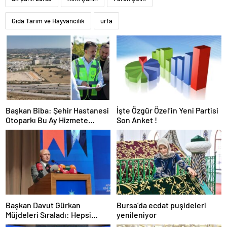
Gıda Tarım ve Hayvancılık
urfa
Başkan Biba: Şehir Hastanesi
İşte Özgür Özel’in Yeni Partisi
Otoparkı Bu Ay Hizmete
Son Anket !
Açılacak
Başkan Davut Gürkan
Bursa’da ecdat puşideleri
Müjdeleri Sıraladı: Hepsi
yenileniyor
Yakında Hizmete Giriyor !