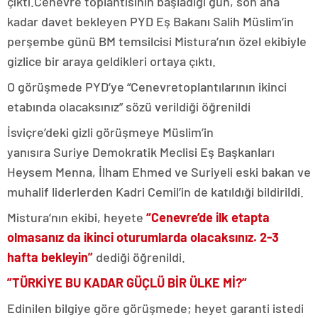
çıktı.Cenevre toplantısının başladığı gün, son ana
kadar davet bekleyen PYD Eş Bakanı Salih Müslim’in
perşembe günü BM temsilcisi Mistura’nın özel ekibiyle
gizlice bir araya geldikleri ortaya çıktı.
O görüşmede PYD’ye “Cenevretoplantılarının ikinci
etabında olacaksınız” sözü verildiği öğrenildi
İsviçre’deki gizli görüşmeye Müslim’in
yanısıra Suriye Demokratik Meclisi Eş Başkanları
Heysem Menna, İlham Ehmed ve Suriyeli eski bakan ve
muhalif liderlerden Kadri Cemil’in de katıldıği bildirildi.
Mistura’nın ekibi, heyete
“Cenevre’de ilk etapta
olmasanız da ikinci oturumlarda olacaksınız. 2-3
hafta bekleyin”
dediği öğrenildi.
”TÜRKİYE BU KADAR GÜÇLÜ BİR ÜLKE Mİ?”
Edinilen bilgiye göre görüşmede; heyet garanti istedi