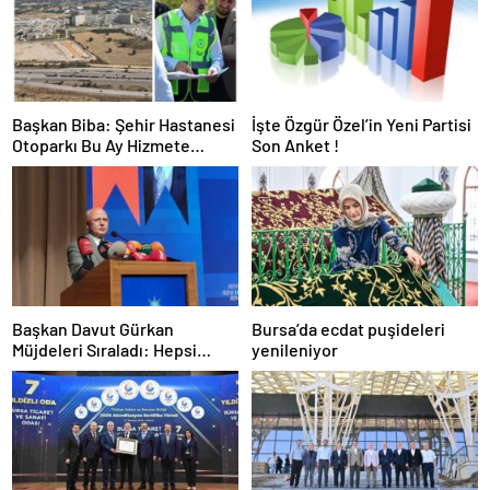
Başkan Biba: Şehir Hastanesi
İşte Özgür Özel’in Yeni Partisi
Otoparkı Bu Ay Hizmete
Son Anket !
Açılacak
Başkan Davut Gürkan
Bursa’da ecdat puşideleri
Müjdeleri Sıraladı: Hepsi
yenileniyor
Yakında Hizmete Giriyor !