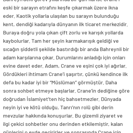
eski bir sarayın etrafını keşfe çıkarmak üzere ikna
eder. Kaotik yollarla ulaşılan bu sarayın bulunduğu
kent, dendiği kadarıyla dünyanın ilk ticaret merkezidir.
Buraya doğru yola çıkan çift zorlu ve karışık yollarda
kaybolurlar. Tam her şeyin karmakarışık geldiği ve
sıcağın şiddetli şekilde bastırdığı bir anda Bahreynli bir
adam karşılarına çıkar. Durumlarını anladığı için onları
evine davet eder. Adam, Crane ve eşini çok iyi ağırlar.
Gördükleri ihtimam Crane’i şaşırtır, çünkü kendince ilk
defa bu kadar iyi bir “Müslüman” görmüştür. Daha
sonra sohbet etmeye başlarlar. Crane’in dediğine göre
doğrudan İslamiyet’ten hiç bahsetmezler. Dünyada
neyin iyi ve kötü olduğu, Tanrı’nın rolü gibi derin
mevzular hakkında konuşurlar. Bu gizemli ziyaret ve
ilgi çekici sohbetler onu derinden etkilemiştir, kalan
günlerini o evde geçirirler ve sonrasında Crane için