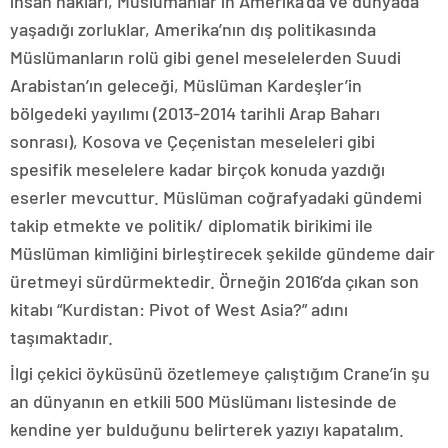
insan hakları, Müslümanlar’ın Amerika’da ve dünyada
yaşadığı zorluklar, Amerika’nın dış politikasında
Müslümanların rolü gibi genel meselelerden Suudi
Arabistan’ın geleceği, Müslüman Kardeşler’in
bölgedeki yayılımı (2013-2014 tarihli Arap Baharı
sonrası), Kosova ve Çeçenistan meseleleri gibi
spesifik meselelere kadar birçok konuda yazdığı
eserler mevcuttur. Müslüman coğrafyadaki gündemi
takip etmekte ve politik/ diplomatik birikimi ile
Müslüman kimliğini birleştirecek şekilde gündeme dair
üretmeyi sürdürmektedir. Örneğin 2016’da çıkan son
kitabı “Kurdistan: Pivot of West Asia?” adını
taşımaktadır.
İlgi çekici öyküsünü özetlemeye çalıştığım Crane’in şu
an dünyanın en etkili 500 Müslümanı listesinde de
kendine yer bulduğunu belirterek yazıyı kapatalım.