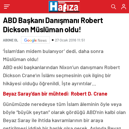
ABD Başkanı Danışmanı Robert
Dickson Müslüman oldu!
27 Ocak 2016 11:51
ABONE OL
News
‘İslam’dan midem bulanıyor’ dedi, daha sonra
Müslüman oldu!
ABD eski başkanlarından Nixon’un danışmanı Robert
Dickson Crane’ın İslâmı seçmesinin çok ilginç bir
hikâyesi olduğu öğrenildi. İşte ayrıntılar…
Beyaz Saray’dan bir mühtedi: Robert D. Crane
Günümüzde neredeyse tüm İslam âleminin öyle veya
böyle “büyük şeytan” olarak gördüğü ABD’nin kalbi olan
Beyaz Saray ile ihtida kavramlarının bir araya
getirilmesi iddialı bir başlık olsa gerek. Aslında Beyaz