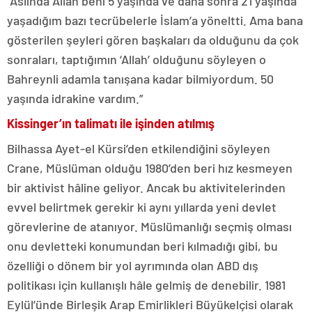
“Aslında Allah beni 5 yaşında ve daha sonra 21 yaşında
yaşadığım bazı tecrübelerle İslam’a yöneltti. Ama bana
gösterilen şeyleri gören başkaları da olduğunu da çok
sonraları, taptığımın ‘Allah’ olduğunu söyleyen o
Bahreynli adamla tanışana kadar bilmiyordum. 50
yaşında idrakine vardım.”
Kissinger’ın talimatı ile işinden atılmış
Bilhassa Ayet-el Kürsi’den etkilendiğini söyleyen
Crane, Müslüman olduğu 1980’den beri hız kesmeyen
bir aktivist hâline geliyor. Ancak bu aktivitelerinden
evvel belirtmek gerekir ki aynı yıllarda yeni devlet
görevlerine de atanıyor. Müslümanlığı seçmiş olması
onu devletteki konumundan beri kılmadığı gibi, bu
özelliği o dönem bir yol ayrımında olan ABD dış
politikası için kullanışlı hâle gelmiş de denebilir. 1981
Eylül’ünde Birleşik Arap Emirlikleri Büyükelçisi olarak